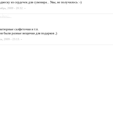
двеску из сердечек для сувенира... Увы, не получилось :-)
ябрь, 2009 - 20:32.
»
атюрные салфеточки и т.п.
ня были разные вещички для подарков ;)
ь, 2009 - 23:13.
»