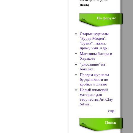
назад
На форуме
Старые журналы
"Бурда Моден",
"Бутик" , ткани,
пряжу имп. и др.
Магазины бисера в
Харькове
"рисование" на
бокалах
Продам журналы
бурда и книги по
кройки и шитью
Новый японский
материал для
творчества Art Clay
Silver .
ещё
Поиск