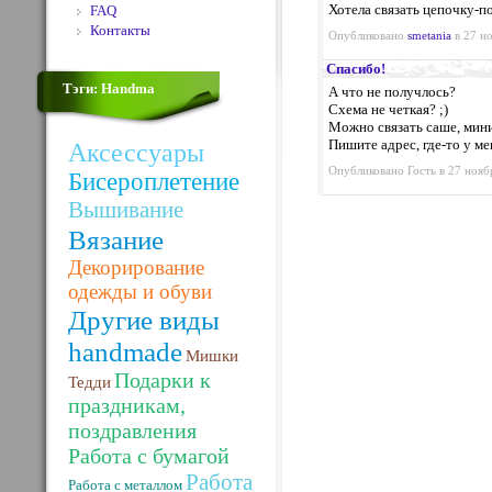
Хотела связать цепочку-по
FAQ
Контакты
Опубликовано
smetania
в 27 но
Спасибо!
Тэги: Handma
А что не получлось?
Схема не четкая? ;)
Можно связать саше, мини
Пишите адрес, где-то у ме
Аксессуары
Опубликовано Гость в 27 ноябр
Бисероплетение
Вышивание
Вязание
Декорирование
одежды и обуви
Другие виды
handmade
Мишки
Подарки к
Тедди
праздникам,
поздравления
Работа с бумагой
Работа
Работа с металлом