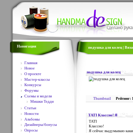
Навигация
подушка для колец | Вяз
Главная
Новое
подушка для колец
О проекте
Мастер-классы
Конкурсы
Форумы
Схемы и модели
Thumbnail
Рейтинг: 
Мишки Тедди
Статьи
Новости
TATI Классно! Я
Альбомы
TATI
Дизайнеры/бонусы
Классно!
Опросы
Я сейчас выдумываю какие