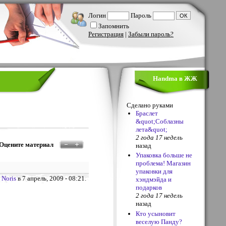
Логин
Пароль
Запомнить
Регистрация
|
Забыли пароль?
Handma в ЖЖ
Сделано руками
Браслет
&quot;Соблазны
лета&quot;
2 года 17 недель
Оцените материал
назад
Упаковка больше не
проблема! Магазин
упаковки для
о
Noris
в 7 апрель, 2009 - 08:21.
хэндмэйда и
подарков
2 года 17 недель
назад
Кто усыновит
веселую Панду?