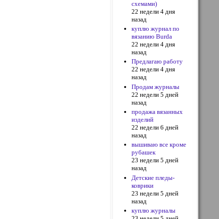
схемами)
22 недели 4 дня
назад
куплю журнал по
вязанию Burda
22 недели 4 дня
назад
Предлагаю работу
22 недели 4 дня
назад
Продам журналы
22 недели 5 дней
назад
продажа вязанных
изделий
22 недели 6 дней
назад
вышиваю все кроме
рубашек
23 недели 5 дней
назад
Детские пледы-
коврики
23 недели 5 дней
назад
куплю журналы
23 недели 5 дней