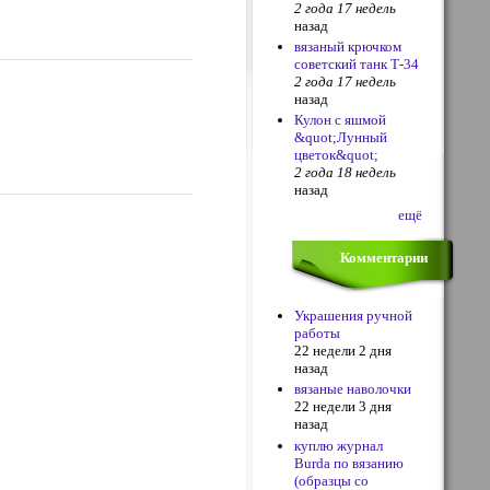
2 года 17 недель
назад
вязаный крючком
советский танк Т-34
2 года 17 недель
назад
Кулон с яшмой
&quot;Лунный
цветок&quot;
2 года 18 недель
назад
ещё
Комментарии
Украшения ручной
работы
22 недели 2 дня
назад
вязаные наволочки
22 недели 3 дня
назад
куплю журнал
Burda по вязанию
(образцы со