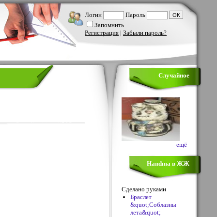
Логин
Пароль
Запомнить
Регистрация
|
Забыли пароль?
Случайное
ещё
Handma в ЖЖ
Сделано руками
Браслет
&quot;Соблазны
лета&quot;