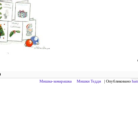
0
Мишка-замарашка
Мишки Тедди
| Опубликовано
ha