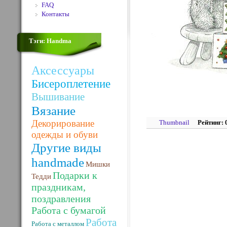
FAQ
Контакты
Тэги: Handma
Аксессуары
Бисероплетение
Вышивание
Вязание
Декорирование
Thumbnail
Рейтинг: 
одежды и обуви
Другие виды
handmade
Мишки
Подарки к
Тедди
праздникам,
поздравления
Работа с бумагой
Работа
Работа с металлом