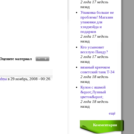
2 года 17 недель
назад
Упаковка больше не
проблема! Магазин
упаковки для
хэндмэйда и
подарков
2 года 17 недель
назад
Кто усыновит
веселую Панду?
2 года 17 недель
Оцените материал
назад
вязаный крючком
советский танк Т-34
2 года 18 недель
ndma
в 29 ноябрь, 2008 - 00:26.
назад
Кулон с яшмой
&quot;Лунный
цветок&quot;
2 года 18 недель
назад
ещё
Комментарии