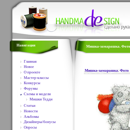
Навигация
Мишка-замарашка. Фото 1
Главная
Новое
Мишка-замарашка. Фото 
О проекте
Мастер-классы
Конкурсы
Форумы
Схемы и модели
Мишки Тедди
Статьи
Новости
Альбомы
Дизайнеры/бонусы
Опросы