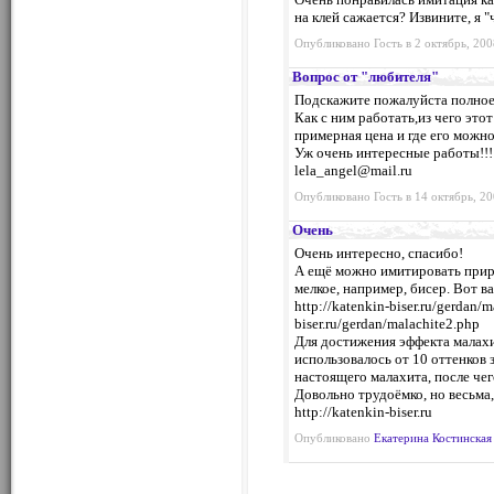
на клей сажается? Извините, я "
Опубликовано Гость в 2 октябрь, 200
Вопрос от "любителя"
Подскажите пожалуйста полное 
Как с ним работать,из чего это
примерная цена и где его можно
Уж очень интересные работы!!!
lela_angel@mail.ru
Опубликовано Гость в 14 октябрь, 20
Очень
Очень интересно, спасибо!
А ещё можно имитировать прир
мелкое, например, бисер. Вот в
http://katenkin-biser.ru/gerdan/m
biser.ru/gerdan/malachite2.php
Для достижения эффекта малах
использовалось от 10 оттенков 
настоящего малахита, после чег
Довольно трудоёмко, но весьма,
http://katenkin-biser.ru
Опубликовано
Екатерина Костинская