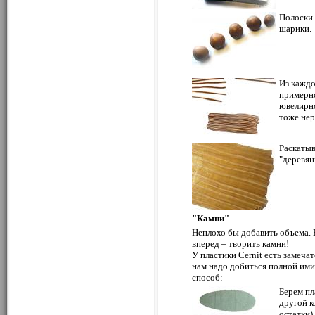
Полоски 
шарики.
Из каждо
примерно
ювелирно
тоже нер
Раскаты
"деревян
"Камни"
Неплохо бы добавить объема.
вперед – творить камни!
У пластики Cernit есть замеч
нам надо добиться полной ими
способ:
Берем пл
другой к
остатки)