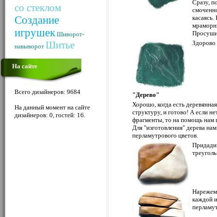
Сразу, п
со стеклом
смоченно
Создание
касаясь.
мраморн
игрушек
Просуши
Шиворот-
Шитье
Здорово 
навыворот
На сайте
Всего дизайнеров: 9684
"Дерево"
Хорошо, когда есть деревянна
На данный момент на сайте
структуру, и готово! А если н
дизайнеров: 0, гостей: 16.
фрагменты, то на помощь нам 
Для "изготовления" дерева нам
перламутрового цветов.
Придади
треуголь
Нарежем 
каждой и
перламут