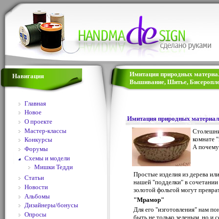
Имитация природных материало
Навигация
Вышивание, Шитье, Бисеропле
Главная
Новое
Имитация природных материа
О проекте
Мастер-классы
Столешни
комнате 
Конкурсы
А почему 
Форумы
Схемы и модели
Мишки Тедди
Простые изделия из дерева или
Статьи
нашей "подделки" в сочетании
Новости
золотой фольгой могут превра
Альбомы
"Мрамор"
Дизайнеры/бонусы
Для его "изготовления" нам по
Опросы
быть не только зеленым, но и 