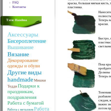
FAQ
краска, большая мягкая кисть,
Контакты
пластинка.
Нанесите
полност
Тэги: Handma
Теперь н
краски.
Аксессуары
Быстро, 
Бисероплетение
пластмас
Вышивание
светлыми
Вязание
Декорирование
Пока кра
одежды и обуви
пройдите
Другие виды
Должны п
Теперь п
handmade
Мишки
Подарки к
Тедди
праздникам,
Тоненько
поздравления
разбавле
следам, 
Работа с бумагой
важно зн
Работа
потом пр
Работа с металлом