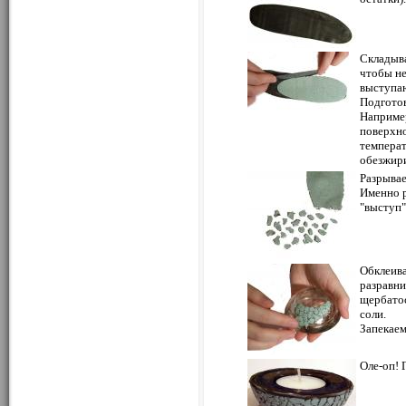
Складыва
чтобы не
выступа
Подготов
Например
поверхно
температ
обезжири
Разрывае
Именно р
"выступ"
Обклеива
разравни
щербатос
соли.
Запекаем
Оле-оп! 