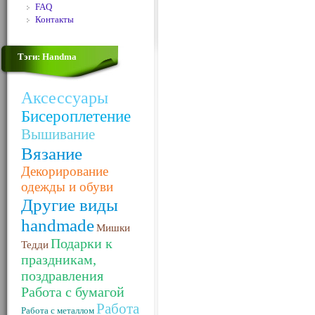
FAQ
Контакты
Тэги: Handma
Аксессуары
Бисероплетение
Вышивание
Вязание
Декорирование
одежды и обуви
Другие виды
handmade
Мишки
Подарки к
Тедди
праздникам,
поздравления
Работа с бумагой
Работа
Работа с металлом