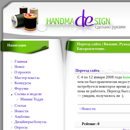
Переезд сайта | Вязание, Руко
Навигация
Бисероплетение.
Главная
Новое
Переезд сайта
О проекте
С 4 по 12 января 2008 года
han
Мастер-классы
чем он был практически недост
Конкурсы
потребуется некоторое время д
Форумы
пока не работать. Переезд был 
Схемы и модели
— увидим, получилось ли :).
Мишки Тедди
Статьи
‹ Новости
Новости
Альбомы
Дизайнеры/бонусы
Рейтинг: 0
Опросы