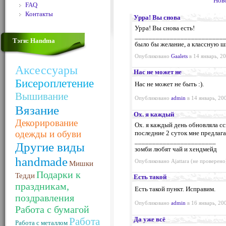
Нов
FAQ
Контакты
Урра! Вы снова
Урра! Вы снова есть!
_________________________
Тэги: Handma
было бы желание, а классную ш
Опубликовано
Gaalets
в 14 январь, 20
Аксессуары
Нас не может не
Бисероплетение
Нас не может не быть :).
Вышивание
Опубликовано
admin
в 14 январь, 20
Вязание
Ох. я каждый
Декорирование
Ох. я каждый день обновляла сс
одежды и обуви
последние 2 суток мне предлага
_______________________
Другие виды
зомби любят чай и хендмейд
handmade
Опубликовано Ajattara (не проверено)
Мишки
Подарки к
Тедди
Есть такой
праздникам,
Есть такой пункт. Исправим.
поздравления
Опубликовано
admin
в 16 январь, 20
Работа с бумагой
Работа
Да уже всё
Работа с металлом