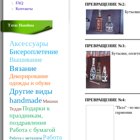
FAQ
ПРЕВРАЩЕНИЕ
№2:
Контакты
Бутылки
Тэги: Handma
Аксессуары
ПРЕВРАЩЕНИЕ
№3:
Бисероплетение
Бутылки, оплет
Вышивание
Вязание
Декорирование
одежды и обуви
Другие виды
handmade
ПРЕВРАЩЕНИЕ
№4:
Мишки
Подарки к
"Пазл" - из м
Тедди
гармония.
праздникам,
поздравления
Работа с бумагой
Работа
Работа с металлом