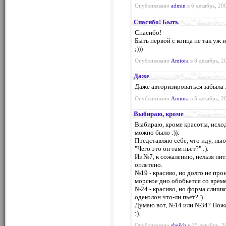
Опубликовано
admin
в 6 декабрь, 20
Спасибо! Быть
Спасибо!
Быть первой с конца не так уж и
;)))
Опубликовано
Amiora
в 8 декабрь, 2
Даже
Даже авторизироваться забыла :
Опубликовано
Amiora
в 5 декабрь, 2
Выбираю, кроме
Выбираю, кроме красоты, исхо
можно было :)).
Представляю себе, что иду, пью
"Чего это он там пьет?" :).
Из №7, к сожалению, нельзя пи
оплетено.
№19 - красиво, но долго не про
морское дно обобьется со врем
№24 - красиво, но форма слишко
одеколон что-ли пьет?").
Думаю вот, №14 или №34? Пожал
:).
Опубликовано
sheikh
в 15 декабрь, 2