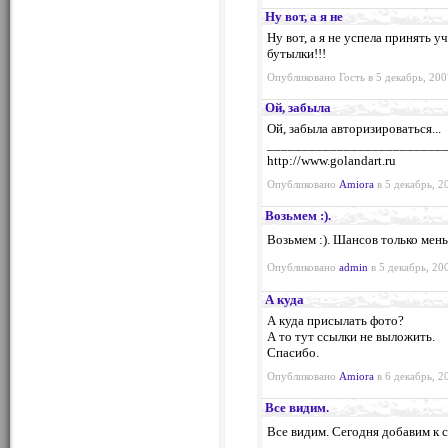
Ну вот, а я не
Ну вот, а я не успела принять у
бутылки!!!
Опубликовано Гость в 5 декабрь, 200
Ой, забыла
Ой, забыла авторизироваться...
_________________________
http://www.golandart.ru
Опубликовано
Amiora
в 5 декабрь, 2
Возьмем :).
Возьмем :). Шансов только мень
Опубликовано
admin
в 5 декабрь, 20
А куда
А куда присылать фото?
А то тут ссылки не выложить.
Спасибо.
Опубликовано
Amiora
в 6 декабрь, 2
Все видим.
Все видим. Сегодня добавим к с