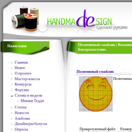
Позитивный смайлик | Вязание
Навигация
Бисероплетение.
Главная
Новое
Позитивный смайлик
О проекте
Позитивный
Мастер-классы
Конкурсы
Форумы
Схемы и модели
Мишки Тедди
Статьи
Новости
Альбомы
Дизайнеры/бонусы
Прикрепленный файл
Размер
Опросы