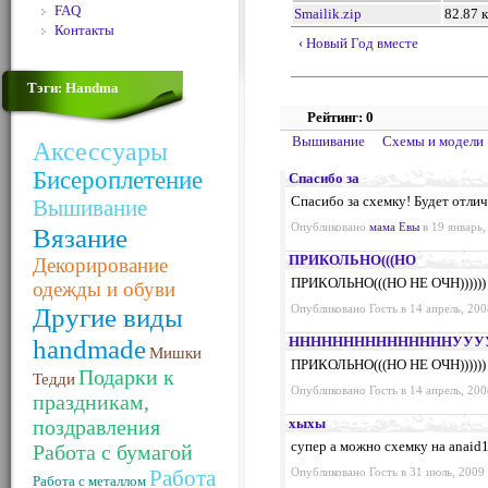
FAQ
Smailik.zip
82.87 
Контакты
‹ Новый Год вместе
Тэги: Handma
Рейтинг: 0
Вышивание
Схемы и модели
Аксессуары
Бисероплетение
Спасибо за
Спасибо за схемку! Будет отли
Вышивание
Опубликовано
мама Евы
в 19 январь,
Вязание
ПРИКОЛЬНО(((НО
Декорирование
ПРИКОЛЬНО(((НО НЕ ОЧН))))))
одежды и обуви
Другие виды
Опубликовано Гость в 14 апрель, 200
handmade
НННННННННННННННУУУ
Мишки
ПРИКОЛЬНО(((НО НЕ ОЧН))))))
Подарки к
Тедди
Опубликовано Гость в 14 апрель, 200
праздникам,
поздравления
хыхы
супер а можно схемку на
anaid
Работа с бумагой
Работа
Опубликовано Гость в 31 июль, 2009 
Работа с металлом