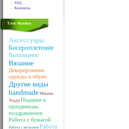
FAQ
Контакты
Тэги: Handma
Аксессуары
Бисероплетение
Вышивание
Вязание
Декорирование
одежды и обуви
Другие виды
handmade
Мишки
Подарки к
Тедди
праздникам,
поздравления
Работа с бумагой
Работа
Работа с металлом