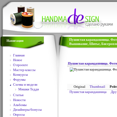
Пушистая карандашница. Фото 
Навигация
Вышивание, Шитье, Бисеропле
Главная
Новое
Пушистая карандашница. Фото
О проекте
Мастер-классы
Конкурсы
Форумы
Схемы и модели
Original
Thumbnail
Рейт
Мишки Тедди
Пушистая карандашница
Дру
Статьи
Новости
Альбомы
Дизайнеры/бонусы
Опросы