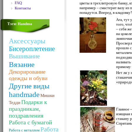
FAQ
цветы в трехлитровую банку, кт
например – смастерит вазу из 
Контакты
попадутся. Вперед, в кладовку
Ага, тут 
Тэги: Handma
того, что
– себя ж
на цокол
лампочки
Аксессуары
Просверли
Бисероплетение
прошло ск
металлич
Вышивание
подходящ
наливать
Вязание
прямому 
Декорирование
Нет ли у 
одежды и обуви
стаканчи
«природн
Другие виды
handmade
Мишки
Подарки к
Тедди
праздникам,
Главное –
изящная 
поздравления
стакану р
Работа с бумагой
Спрятаны
Работа
Работа с металлом