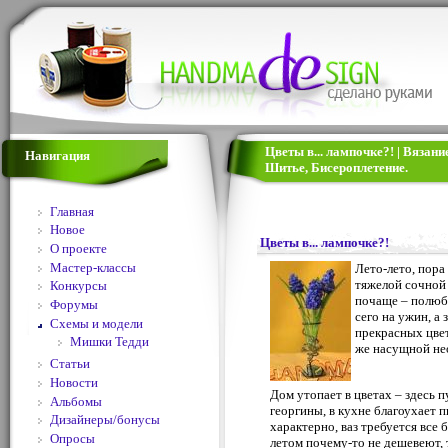
Цветы в... лампочке?! | Вязан
Навигация
Шитье, Бисероплетение.
Главная
Новое
Цветы в... лампочке?!
О проекте
Мастер-классы
Лето-лето, пора
тяжелой сочной 
Конкурсы
почаще – полюб
Форумы
сего на ужин, а
Схемы и модели
прекрасных цвет
Мишки Тедди
же насущной нео
Статьи
Новости
Дом утопает в цветах – здесь 
Альбомы
георгины, в кухне благоухает п
Дизайнеры/бонусы
характерно, ваз требуется все 
Опросы
летом почему-то не дешевеют, 