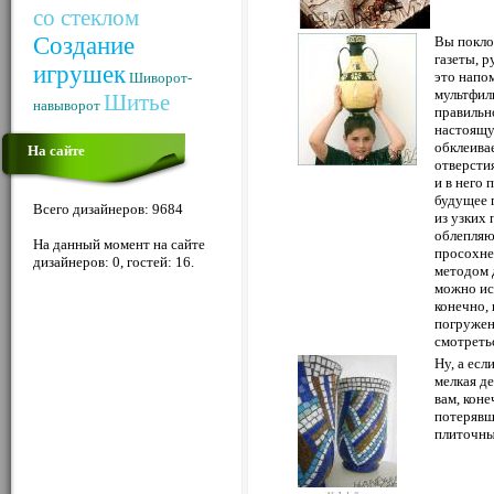
со стеклом
Создание
Вы покло
газеты, 
игрушек
это напо
Шиворот-
мультфиль
Шитье
навыворот
правильн
настоящу
обклеива
На сайте
отверсти
и в него
будущее 
Всего дизайнеров: 9684
из узких 
облепляют
На данный момент на сайте
просохне
дизайнеров: 0, гостей: 16.
методом 
можно ис
конечно, 
погружен
смотреть
Ну, а есл
мелкая де
вам, коне
потерявш
плиточны