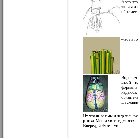
А это что
то нам и 
обрезаем
– вот и г
Впрочем,
вазой – 
формы, и 
надеюсь, 
обязател
штуковин
Ну что ж, вот мы и наделали ва
рынка. Места хватит для всех.
Вперед, за букетами!