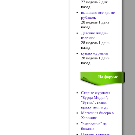
27 недель 2 дня
назад
вышиваю все кроме
рубашек
28 недель 1 день
назад
Детские пледы-
коврики
28 недель 1 день
назад
куплю журналы
28 недель 1 день
назад
На форуме
Старые журналы
"Бурда Моден",
"Бутик" , ткани,
пряжу имп. и др.
Магазины бисера в
Харькове
"рисование" на
бокалах
Продам журналы