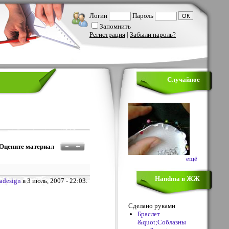
Логин
Пароль
Запомнить
Регистрация
|
Забыли пароль?
Случайное
Оцените материал
ещё
Handma в ЖЖ
adesign
в 3 июль, 2007 - 22:03.
Сделано руками
Браслет
&quot;Соблазны