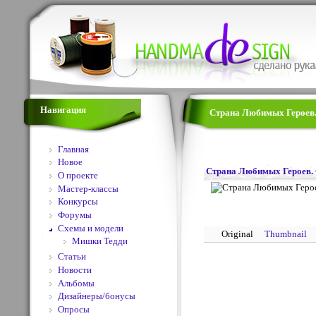
Навигация
Страна Любимых Героев. 
Главная
Новое
Страна Любимых Героев. 
О проекте
Мастер-классы
Конкурсы
Форумы
Схемы и модели
Original
Thumbnail
Мишки Тедди
Статьи
Новости
Альбомы
Дизайнеры/бонусы
Опросы