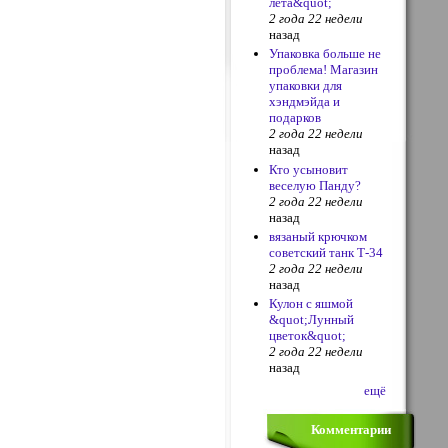
лета&quot;
2 года 22 недели
назад
Упаковка больше не
проблема! Магазин
упаковки для
хэндмэйда и
подарков
2 года 22 недели
назад
Кто усыновит
веселую Панду?
2 года 22 недели
назад
вязаный крючком
советский танк Т-34
2 года 22 недели
назад
Кулон с яшмой
&quot;Лунный
цветок&quot;
2 года 22 недели
назад
ещё
Комментарии