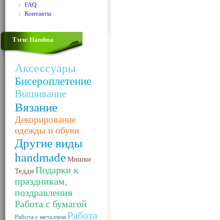
FAQ
Контакты
Тэги: Handma
Аксессуары
Бисероплетение
Вышивание
Вязание
Декорирование
одежды и обуви
Другие виды
handmade
Мишки
Подарки к
Тедди
праздникам,
поздравления
Работа с бумагой
Работа
Работа с металлом