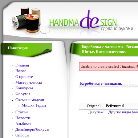
Коробочка с часиками. | Вяза
Навигация
Шитье, Бисероплетение.
Главная
Unable to create scaled
Thumbnail
Новое
О проекте
Мастер-классы
Коробочка с часиками.
Конкурсы
Форумы
Схемы и модели
Мишки Тедди
Original
Рейтинг: 0
Декупаж
Другие виды ha
Статьи
Новости
Альбомы
Дизайнеры/бонусы
Опросы