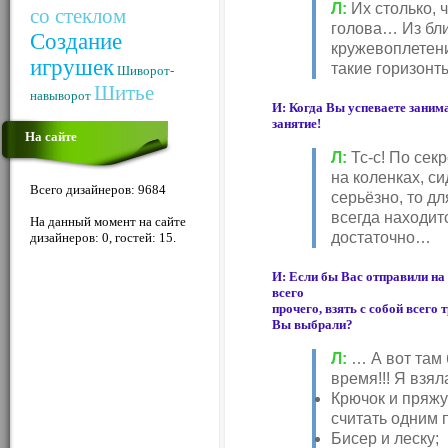
Л:
Их столько, 
со стеклом
голова… Из бл
Создание
кружевоплетени
игрушек
такие горизонт
Шиворот-
Шитье
навыворот
И: Когда Вы успеваете заним
занятие!
На сайте
Л:
Тс-с! По секр
на коленках, с
Всего дизайнеров: 9684
серьёзно, то д
всегда находитс
На данный момент на сайте
достаточно…
дизайнеров: 0, гостей: 15.
И: Если бы Вас отправили на
всего
прочего, взять с собой всего
Вы выбрали?
Л:
… А вот там 
время!!! Я взял
Крючок и пряжу
считать одним 
Бисер и леску;