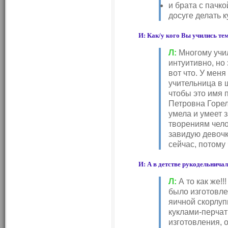
и брата с пачко
досуге делать 
И: Как/у кого Вы учились те
Л:
Многому учил
интуитивно, но 
вот что. У мен
учительница в ш
чтобы это имя 
Петровна Горе
умела и умеет 
творениям чело
завидую девочк
сейчас, потому
И: А в детстве рукодельнича
Л:
А то как же!
было изготовле
яичной скорлуп
куклами-перчат
изготовления, 