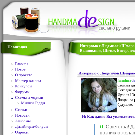
Интервью с Людмилой Шмарако
Навигация
Вышивание, Шитье, Бисеропле
Главная
Новое
Интервью с Людмилой Шмара
О проекте
handma
d
Мастер-классы
своими ди
Конкурсы
Сегодня 
Форумы
Ирины Ющ
Схемы и модели
Людмила р
Мишки Тедди
будущее.
Статьи
Новости
И: Как давно Вы увлекаетес
Альбомы
Л:
С детства! Д
Дизайнеры/бонусы
Опросы
возникло желан