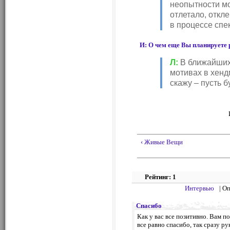
неопытности мо
отлетало, откл
в процессе сп
И: О чем еще Вы планируете 
Л:
В ближайших 
мотивах в хенд
скажу – пусть 
‹ Живые Вещи
Рейтинг: 1
Интервью
| О
Спасибо
Как у вас все позитивно. Вам п
все равно спасибо, так сразу ру