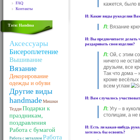
FAQ
кажется, было 
Контакты
И: Какие виды рукоделия Ва
Тэги: Handma
Л:
Вязание крюч
И: Вы предпочитаете делать ч
Аксессуары
раздаривать свои изделия?
Бисероплетение
Л:
Ой, с этим с
Вышивание
ничего не остаё
Вязание
друзьям, все к
Так что дома –
Декорирование
кроме весёлых 
одежды и обуви
всем углам
Другие виды
handmade
И: Вам случалось участвова
Мишки
Подарки к
Л:
Угу – в куко
Тедди
праздникам,
столицам, а не
поздравления
И: Есть ли какая-нибудь рук
Работа с бумагой
хотелось бы освоить?
Работа
Работа с металлом