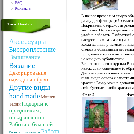
FAQ
Контакты
В начале превратим самую об
рамку для фотографий в мален
Тэги: Handma
Покрываем поверхность рамки 
высохнет. Отрезаем длинный к
удобно работать. С обратной 
следует прижимаем его (можно
Аксессуары
Когда кончик приклеился, нам
Бисероплетение
сторон и обматываем деревяшк
продолжаем приклеивать шнур,
Вышивание
ножниц или зубочисткой.
Вязание
Если закончился шнур или Вы 
наискосок и совмещаем (с обр
Декорирование
Для этой рамки я наматывала 
была видна основа с блесткам
одежды и обуви
краской. Рамку можно дополн
Другие виды
либо бусинами, либо красивыми
handmade
Фото 2
Фот
Мишки
Подарки к
Тедди
праздникам,
поздравления
Работа с бумагой
Работа
Работа с металлом