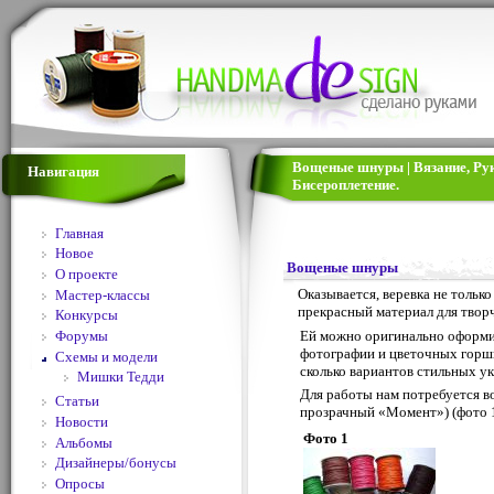
Вощеные шнуры | Вязание, Ру
Навигация
Бисероплетение.
Главная
Новое
Вощеные шнуры
О проекте
Оказывается, веревка не только
Мастер-классы
прекрасный материал для творч
Конкурсы
Форумы
Ей можно оригинально оформит
фотографии и цветочных горш
Схемы и модели
сколько вариантов стильных у
Мишки Тедди
Для работы нам потребуется в
Статьи
прозрачный «Момент») (фото 1
Новости
Фото 1
Альбомы
Дизайнеры/бонусы
Опросы