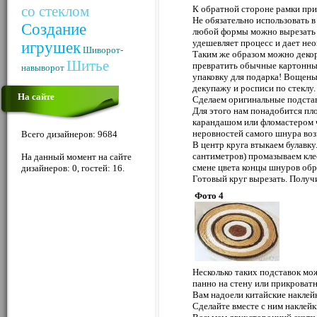
со стеклом
К обратной стороне рамки при
Не обязательно использовать в
Создание
любой формы можно вырезать и
удешевляет процесс и дает не
игрушек
Шиворот-
Таким же образом можно декор
Шитье
превратить обычные картонны
навыворот
упаковку для подарка! Вощен
декупажу и росписи по стеклу.
На сайте
Сделаем оригинальные подстав
Для этого нам понадобится пл
карандашом или фломастером че
неровностей самого шнура во
Всего дизайнеров: 9684
В центр круга втыкаем булавку
сантиметров) промазываем кле
На данный момент на сайте
смене цвета концы шнуров обр
дизайнеров: 0, гостей: 16.
Готовый круг вырезать. Получи
Фото 4
Несколько таких подставок мо
панно на стену или прикроват
Вам надоели китайские наклей
Сделайте вместе с ним наклейки