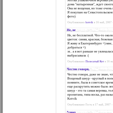
Мотки упаковочной веревки (бес
дома "натыренная", ждет своего 
Она не вощеная, но тоже очень 
Я покупаю на Севастопольском 
фото)
Опубликовано
kotvik
в 16 май, 2007 
Не, не
Не, не бесплатной. Что-то около
цветов: синяя, красная, бежевая 
Я живу в Екатеринбурге =) мне,
добраться =)
эх.. а я вот раньше не увлекала
выбрасывала :(
Опубликовано
Полосатый Кот
в 16 ма
Честно говоря,
Честно говоря, даже не знаю, чт
Вощеный шнур - круглый в попе
помните, была в советское врем
еще раскрутить можно было лег
шнур - это та самая веревка, то
пропитана, типа воска, раз наз
Kotvik
Опубликовано Гость в 17 май, 2007 -
*сижу