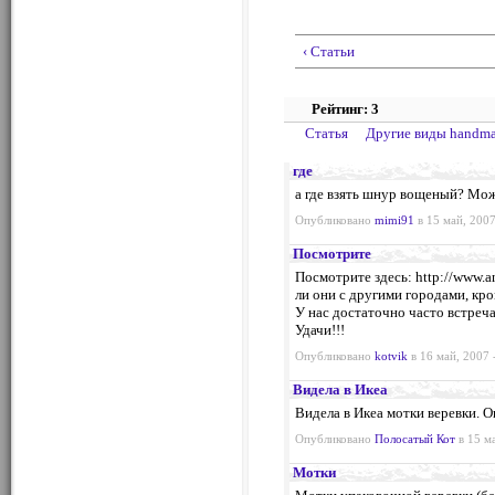
‹ Статьи
Рейтинг: 3
Статья
Другие виды handm
где
а где взять шнур вощеный? Мож
Опубликовано
mimi91
в 15 май, 2007
Посмотрите
Посмотрите здесь: http://www.an
ли они с другими городами, кр
У нас достаточно часто встреч
Удачи!!!
Опубликовано
kotvik
в 16 май, 2007 
Видела в Икеа
Видела в Икеа мотки веревки. 
Опубликовано
Полосатый Кот
в 15 ма
Мотки