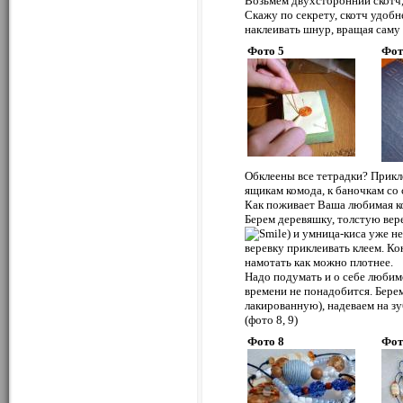
Возьмем двухсторонний скотч,
Скажу по секрету, скотч удобн
наклеивать шнур, вращая саму г
Фото 5
Фот
Обклеены все тетрадки? Прикл
ящикам комода, к баночкам со
Как поживает Ваша любимая ко
Берем деревяшку, толстую вер
) и умница-киса уже н
веревку приклеивать клеем. Ко
намотать как можно плотнее.
Надо подумать и о себе любим
времени не понадобится. Бере
лакированную), надеваем на з
(фото 8, 9)
Фото 8
Фот