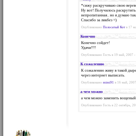
*сижу раскручиваю свою вере
Ну вот! Получилось раскрутить 
непропитанная.. но я думаю так
Спасибо за ликбез =)
Опубликовано
Полосатый Кот
в 17 ма
Конечно
Конечно сойдет!
Удачи!!!!
Опубликовано Гость в 19 май, 2007 -
К сожалению
К сожалению живу в такой дыре 
через интернет выписать.
Опубликовано
mimi91
в 16 май, 2007
а чем можно
а чем можно заменить вощеный
Опубликовано Гость в 22 октябрь, 20