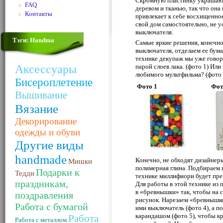
Скромную пластинку украшают 
FAQ
деревом и тканью, так что она 
Контакты
привлекает к себе восхищенное
свой дом самостоятельно, не 
выключателя.
Тэги: Handma
Самые яркие решения, конечно
выключателя, отделаем ее бум
технике декупаж мы уже говор
Аксессуары
парой слоев лака. (фото 1) Ил
любимого мультфильма? (фото 
Бисероплетение
Фото 1
Фот
Вышивание
Вязание
Декорирование
одежды и обуви
Другие виды
handmade
Конечно, не обходят дизайнер
Мишки
полимерная глина. Подбираем 
Подарки к
Тедди
технике миллифиори будет прек
праздникам,
Для работы в этой технике из 
в «бревнышки» так, чтобы на 
поздравления
рисунок. Нарезаем «бревнышк
Работа с бумагой
ими выключатель (фото 4), а п
карандашом (фото 5), чтобы к
Работа
Работа с металлом