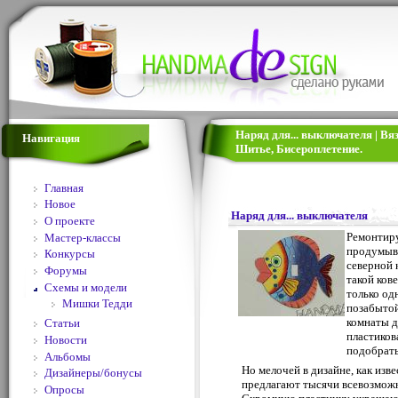
Наряд для... выключателя | Вя
Навигация
Шитье, Бисероплетение.
Главная
Новое
Наряд для... выключателя
О проекте
Ремонтиру
Мастер-классы
продумыва
Конкурсы
северной 
Форумы
такой ков
Схемы и модели
только од
Мишки Тедди
позабытой
комнаты д
Статьи
пластиков
Новости
подобрать
Альбомы
Но мелочей в дизайне, как изв
Дизайнеры/бонусы
предлагают тысячи всевозмож
Опросы