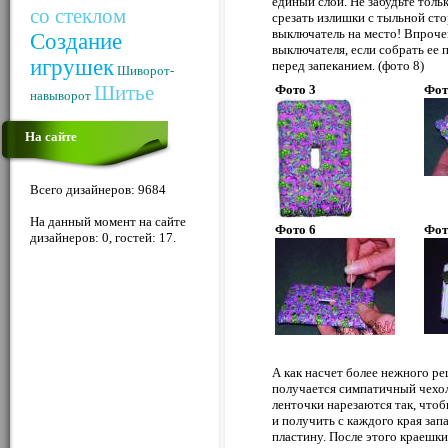
единый слой. Не забудьте толь
со стеклом
срезать излишки с тыльной сто
выключатель на место! Впроче
Создание
выключателя, если собрать ее 
игрушек
перед запеканием. (фото 8)
Шиворот-
Шитье
Фото 3
Фот
навыворот
На сайте
Всего дизайнеров: 9684
На данный момент на сайте
Фото 6
Фот
дизайнеров: 0, гостей: 17.
А как насчет более нежного р
получается симпатичный чехоль
ленточки нарезаются так, что
и получить с каждого края запа
пластину. После этого краешк