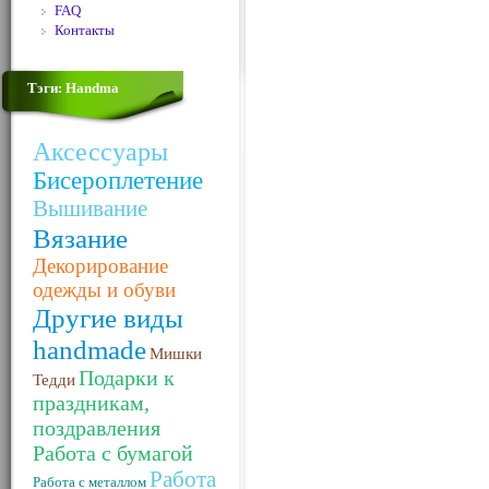
FAQ
Контакты
Тэги: Handma
Аксессуары
Бисероплетение
Вышивание
Вязание
Декорирование
одежды и обуви
Другие виды
handmade
Мишки
Подарки к
Тедди
праздникам,
поздравления
Работа с бумагой
Работа
Работа с металлом