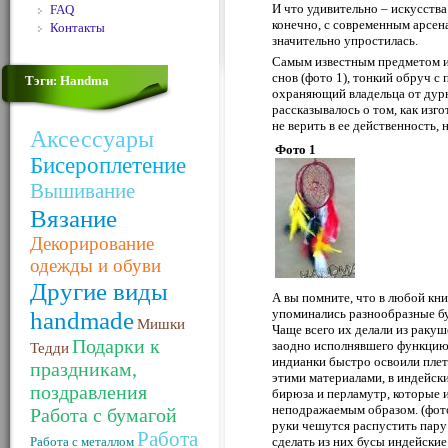
И что удивительно – искусства
FAQ
конечно, с современным арсен
Контакты
значительно упростилась.
Самым известным предметом ин
снов (фото 1), тонкий обруч с
Тэги: Handma
охраняющий владельца от дурн
рассказывалось о том, как изг
не верить в ее действенность,
Аксессуары
Фото 1
Бисероплетение
Вышивание
Вязание
Декорирование
одежды и обуви
Другие виды
А вы помните, что в любой кн
handmade
упоминались разнообразные бу
Мишки
Чаще всего их делали из ракуш
Подарки к
заодно исполнявшего функцию д
Тедди
индианки быстро освоили плете
праздникам,
этими материалами, в индейск
поздравления
бирюза и перламутр, которые
неподражаемым образом. (фото
Работа с бумагой
руки чешутся распустить пару
Работа
Работа с металлом
сделать из них бусы индейские