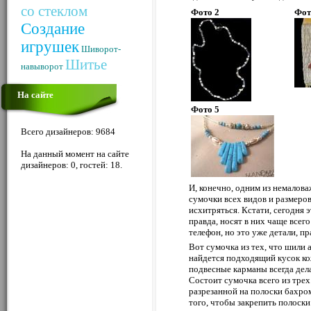
со стеклом
Фото 2
Фот
Создание
игрушек
Шиворот-
Шитье
навыворот
На сайте
Фото 5
Всего дизайнеров: 9684
На данный момент на сайте
дизайнеров: 0, гостей: 18.
И, конечно, одним из немалов
сумочки всех видов и размеров
исхитряться. Кстати, сегодня
правда, носят в них чаще всего
телефон, но это уже детали, пр
Вот сумочка из тех, что шили а
найдется подходящий кусок кож
подвесные карманы всегда дел
Состоит сумочка всего из трех
разрезанной на полоски бахром
того, чтобы закрепить полоски