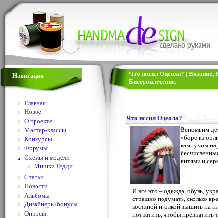
Что носил Оцеола? | Вязание,
Навигация
Бисероплетение.
Главная
Новое
Что носил Оцеола?
О проекте
Вспомним дет
Мастер-классы
уборе из орл
Конкурсы
вампумом нар
Форумы
бесчисленные
Схемы и модели
нитями и сер
Мишки Тедди
Статьи
Новости
И все это – одежда, обувь, укр
Альбомы
страшно подумать, сколько вр
Дизайнеры/бонусы
костяной иголкой вышить на пл
Опросы
потратить, чтобы превратить 