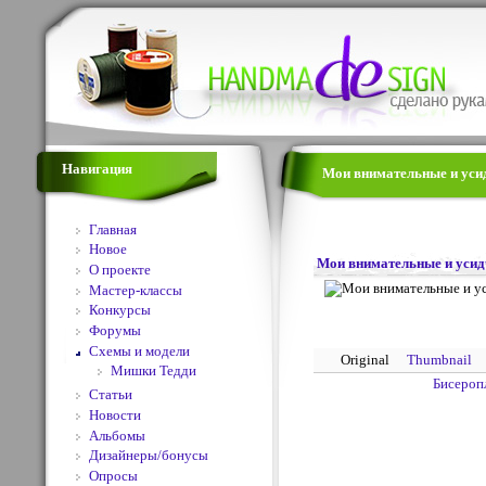
Навигация
Мои внимательные и усид
Главная
Новое
Мои внимательные и усид
О проекте
Мастер-классы
Конкурсы
Форумы
Схемы и модели
Original
Thumbnail
Мишки Тедди
Бисероп
Статьи
Новости
Альбомы
Дизайнеры/бонусы
Опросы