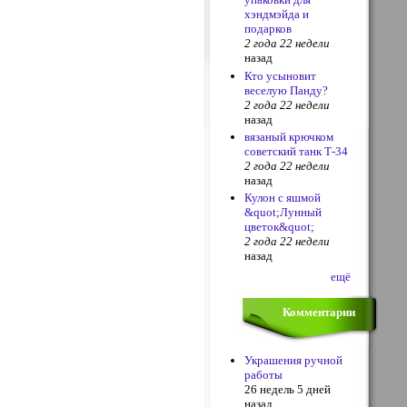
хэндмэйда и
подарков
2 года 22 недели
назад
Кто усыновит
веселую Панду?
2 года 22 недели
назад
вязаный крючком
советский танк Т-34
2 года 22 недели
назад
Кулон с яшмой
&quot;Лунный
цветок&quot;
2 года 22 недели
назад
ещё
Комментарии
Украшения ручной
работы
26 недель 5 дней
назад