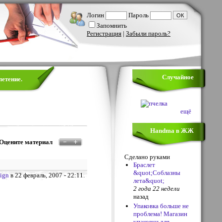
Логин
Пароль
Запомнить
Регистрация
|
Забыли пароль?
Случайное
летение.
ещё
Handma в ЖЖ
Оцените материал
Сделано руками
Браслет
&quot;Соблазны
ign
в 22 февраль, 2007 - 22:11.
лета&quot;
2 года 22 недели
назад
Упаковка больше не
проблема! Магазин
упаковки для