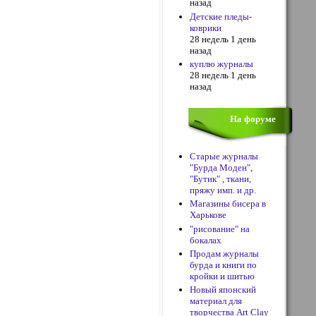
назад
Детские пледы-
коврики
28 недель 1 день
назад
куплю журналы
28 недель 1 день
назад
На форуме
Старые журналы
"Бурда Моден",
"Бутик" , ткани,
пряжу имп. и др.
Магазины бисера в
Харькове
"рисование" на
бокалах
Продам журналы
бурда и книги по
кройки и шитью
Новый японский
материал для
творчества Art Clay