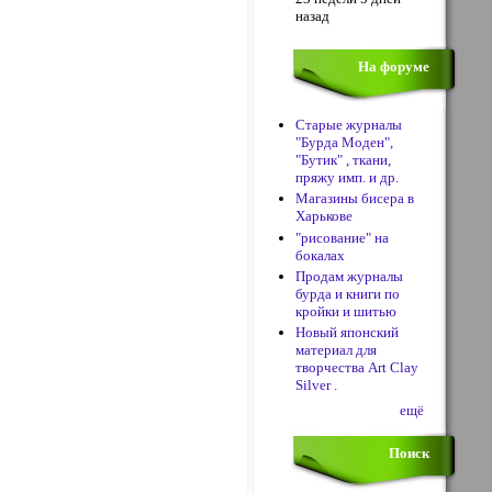
назад
На форуме
Старые журналы
"Бурда Моден",
"Бутик" , ткани,
пряжу имп. и др.
Магазины бисера в
Харькове
"рисование" на
бокалах
Продам журналы
бурда и книги по
кройки и шитью
Новый японский
материал для
творчества Art Clay
Silver .
ещё
Поиск