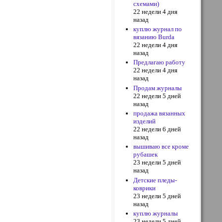
схемами)
22 недели 4 дня
назад
куплю журнал по
вязанию Burda
22 недели 4 дня
назад
Предлагаю работу
22 недели 4 дня
назад
Продам журналы
22 недели 5 дней
назад
продажа вязанных
изделий
22 недели 6 дней
назад
вышиваю все кроме
рубашек
23 недели 5 дней
назад
Детские пледы-
коврики
23 недели 5 дней
назад
куплю журналы
23 недели 5 дней