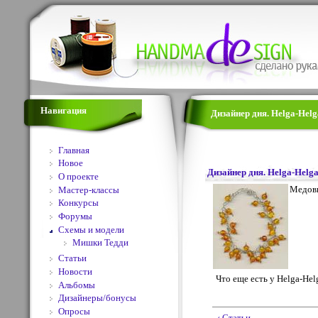
Навигация
Дизайнер дня. Helga-Helg
Главная
Новое
Дизайнер дня. Helga-Helg
О проекте
Медовы
Мастер-классы
Конкурсы
Форумы
Схемы и модели
Мишки Тедди
Статьи
Новости
Что еще есть у Helga-He
Альбомы
Дизайнеры/бонусы
Опросы
‹ Статьи