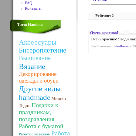
FAQ
Контакты
Рейтинг: 2
Тэги: Handma
Очень красиво!
Очень красиво! Ягоды как
Аксессуары
Опубликовано
little-flower
в 20
Бисероплетение
Вышивание
Вязание
Декорирование
одежды и обуви
Другие виды
handmade
Мишки
Подарки к
Тедди
праздникам,
поздравления
Работа с бумагой
Работа
Работа с металлом