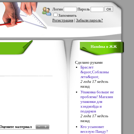
Логин
Пароль
Запомнить
Регистрация
|
Забыли пароль?
Handma в ЖЖ
Сделано руками
Браслет
&quot;Соблазны
лета&quot;
2 года 17 недель
назад
Упаковка больше не
проблема! Магазин
упаковки для
хэндмэйда и
подарков
2 года 17 недель
назад
Кто усыновит
Оцените материал
веселую Панду?