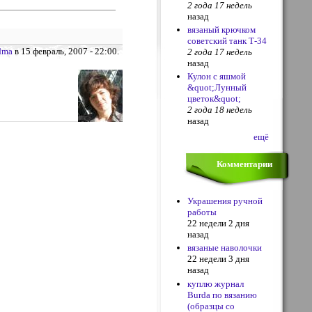
2 года 17 недель
назад
вязаный крючком
советский танк Т-34
dma
в 15 февраль, 2007 - 22:00.
2 года 17 недель
назад
Кулон с яшмой
&quot;Лунный
цветок&quot;
2 года 18 недель
назад
ещё
Комментарии
Украшения ручной
работы
22 недели 2 дня
назад
вязаные наволочки
22 недели 3 дня
назад
куплю журнал
Burda по вязанию
(образцы со