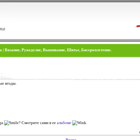
a | Вязание, Рукоделие, Вышивание, Шитье, Бисероплетение.
a
е ягоды.
lga
? Смотрите сами в ее
альбоме
.
Вверх