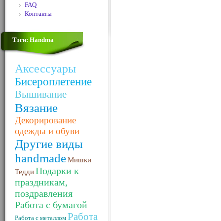
FAQ
Контакты
Тэги: Handma
Аксессуары
Бисероплетение
Вышивание
Вязание
Декорирование
одежды и обуви
Другие виды
handmade
Мишки
Подарки к
Тедди
праздникам,
поздравления
Работа с бумагой
Работа
Работа с металлом