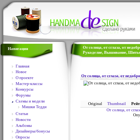
От солнца, от сглаза, от недобро
Навигация
Рукоделие, Вышивание, Шитье
Главная
Новое
От солнца, от сглаза, от недобро
О проекте
Мастер-классы
Конкурсы
Форумы
Схемы и модели
Original
Thumbnail
Рейт
Мишки Тедди
От солнца, от сглаз
Статьи
Опу
Новости
Альбомы
Дизайнеры/бонусы
Опросы