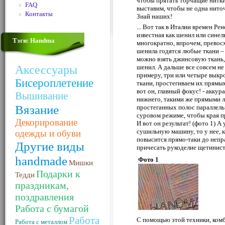
чтобы прятать торчащие нитки,
FAQ
выставим, чтобы не одна ниточ
Контакты
Знай наших!
... Вот так в Италии времен Ре
известная как шенил или сине
Тэги: Handma
многократно, впрочем, превос
шенила годятся любые ткани – 
можно взять джинсовую ткань,
Аксессуары
шенил. А дальше все совсем не 
примеру, три или четыре выкр
Бисероплетение
ткани, простегиваем их прямым
вот он, главный фокус! - аккур
Вышивание
нижнего, такими же прямыми 
Вязание
простеганных полос параллельн
суровом режиме, чтобы края п
Декорирование
И вот он результат! (фото 1) А
сушильную машину, то у нее, 
одежды и обуви
повысится прямо-таки до непр
Другие виды
причесать рукоделие щетинист
handmade
Фото 1
Мишки
Подарки к
Тедди
праздникам,
поздравления
Работа с бумагой
Работа
С помощью этой техники, комб
Работа с металлом