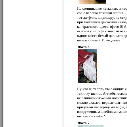
Поклонники же нетканых и нес
свою версию техники шенил. О
тот же флис, к примеру, не сек
при малейшем движении из-под
контрастного цвета. (фото 6) 
основы у него фактически нет –
одном месте белый цел, зато к
нарезан белый. И так далее.
Фото 6
Ну что ж, теперь мы в общих 
технику шенил. А чтобы освои
не слишком сложный мотивчик. 
можно сказать, первые шаги ш
придуман мастерицами тогда, 
вооруженным швейными маши
нитками – слабо?
Фото 7