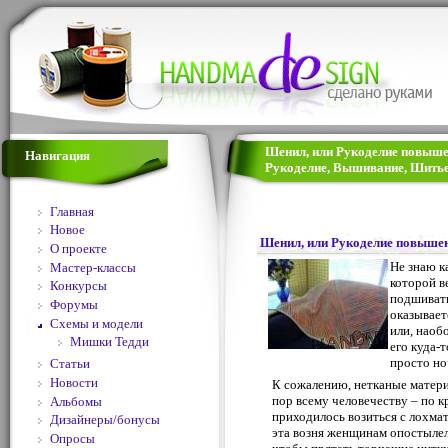
Шенил, или Рукоделие повышен
Навигация
Рукоделие, Вышивание, Шитье
Главная
Новое
Шенил, или Рукоделие повыше
О проекте
Не знаю ка
Мастер-классы
которой в
Конкурсы
подшивать
Форумы
оказывает
Схемы и модели
или, наоб
Мишки Тедди
его куда-т
просто но
Статьи
Новости
К сожалению, нетканые матери
пор всему человечеству – по к
Альбомы
приходилось возиться с лохмат
Дизайнеры/бонусы
эта возня женщинам опостылела
Опросы