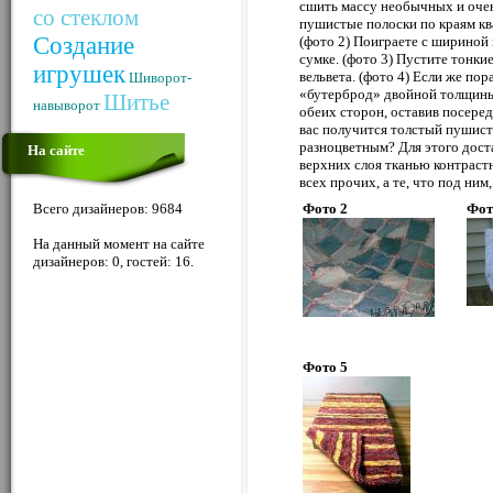
сшить массу необычных и оче
со стеклом
пушистые полоски по краям кв
Создание
(фото 2) Поиграете с шириной п
сумке. (фото 3) Пустите тонки
игрушек
вельвета. (фото 4) Если же пор
Шиворот-
«бутерброд» двойной толщины, 
Шитье
навыворот
обеих сторон, оставив посеред
вас получится толстый пушисты
разноцветным? Для этого дост
На сайте
верхних слоя тканью контраст
всех прочих, а те, что под ним
Всего дизайнеров: 9684
Фото 2
Фот
На данный момент на сайте
дизайнеров: 0, гостей: 16.
Фото 5