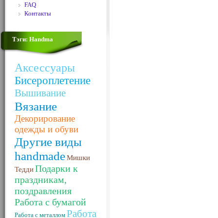
FAQ
Контакты
Тэги: Handma
Аксессуары
Бисероплетение
Вышивание
Вязание
Декорирование
одежды и обуви
Другие виды
handmade
Мишки
Подарки к
Тедди
праздникам,
поздравления
Работа с бумагой
Работа
Работа с металлом