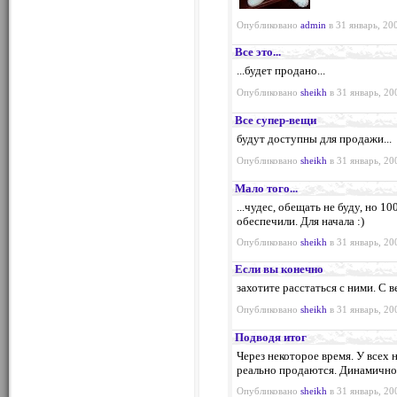
Опубликовано
admin
в 31 январь, 20
Все это...
...будет продано...
Опубликовано
sheikh
в 31 январь, 20
Все супер-вещи
будут доступны для продажи...
Опубликовано
sheikh
в 31 январь, 20
Мало того...
...чудес, обещать не буду, но 1
обеспечили. Для начала :)
Опубликовано
sheikh
в 31 январь, 20
Если вы конечно
захотите расстаться с ними. С ве
Опубликовано
sheikh
в 31 январь, 20
Подводя итог
Через некоторое время. У всех н
реально продаются. Динамично
Опубликовано
sheikh
в 31 январь, 20