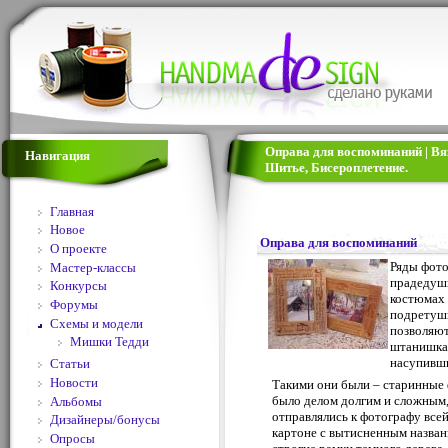
Оправа для воспоминаний | Вя
Навигация
Шитье, Бисероплетение.
Главная
Новое
Оправа для воспоминаний
О проекте
Ряды фото
Мастер-классы
прадедушк
Конкурсы
костюмах 
Форумы
подретуш
Схемы и модели
позволяют
Мишки Тедди
штанишках
насупивш
Статьи
Новости
Такими они были – старинные 
было делом долгим и сложным,
Альбомы
отправлялись к фотографу всей
Дизайнеры/бонусы
картоне с вытисненным назван
Опросы