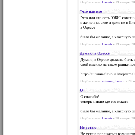
Опубликовано
Gaalets
в 19 январь, 20
"что или кто
"что или кто есть "ОБИ" советник
я же не в москве и даже не в Пит
в Одессе
_________________________
было бы желание, а классную ш
Опубликовано
Gaalets
в 19 январь, 20
Думаю, в Одессе
Думаю, в Одессе должны быть с
свой именно на таком рынке по
_________________________
http://autumn-flavour.livejourna
Опубликовано
autumn_flavour
в 20 я
О
О спасибо!
теперь я знаю где его искать!
_________________________
было бы желание, а классную ш
Опубликовано
Gaalets
в 20 январь, 20
Не устаю
Не устаю поражаться количест