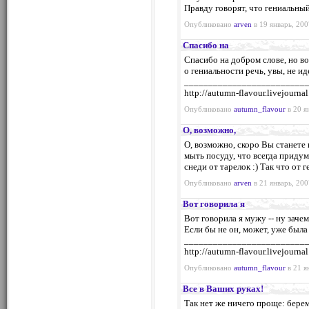
Правду говорят, что гениальный
Опубликовано
arven
в 19 январь, 200
Спасибо на
Спасибо на добром слове, но во
о гениальности речь, увы, не идет
_________________________
http://autumn-flavour.livejourna
Опубликовано
autumn_flavour
в 20 я
О, возможно,
О, возможно, скоро Вы станете
мыть посуду, что всегда приду
снеди от тарелок :) Так что от 
Опубликовано
arven
в 21 январь, 200
Вот говорила я
Вот говорила я мужу -- ну заче
Если бы не он, может, уже была
_________________________
http://autumn-flavour.livejourna
Опубликовано
autumn_flavour
в 21 я
Все в Ваших руках!
Так нет же ничего проще: бере