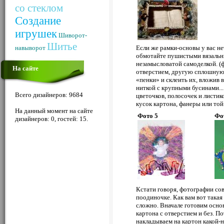
со стеклом
Создание
игрушек
Шиворот-
Шитье
навыворот
Если же рамки-основы у вас не
обмотайте пушистыми вязальны
незамысловатой самоделкой. (ф
На сайте
отверстием, другую сплошную 
«пенки» и склеить их, вложив
ниткой с крупными бусинами...
Всего дизайнеров: 9684
цветочков, полосочек и листик
кусок картона, фанеры или той 
На данный момент на сайте
Фото 5
Фо
дизайнеров: 0, гостей: 15.
Кстати говоря, фотографии со
поодиночке. Как вам вот такая 
сложно. Вначале готовим осно
картона с отверстием и без. П
накладываем на картон какой-