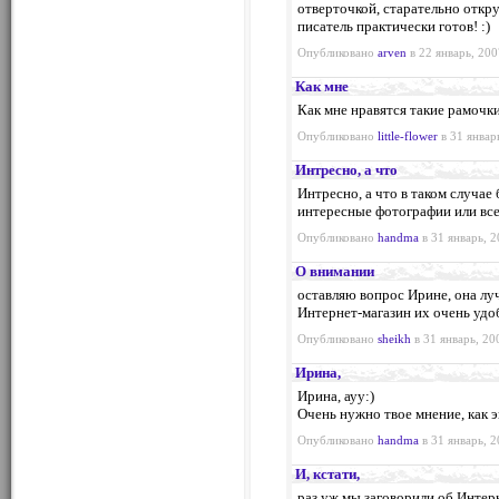
отверточкой, старательно откр
писатель практически готов! :)
Опубликовано
arven
в 22 январь, 200
Как мне
Как мне нравятся такие рамочки
Опубликовано
little-flower
в 31 январ
Интресно, а что
Интресно, а что в таком случае
интересные фотографии или все
Опубликовано
handma
в 31 январь, 2
О внимании
оставляю вопрос Ирине, она луч
Интернет-магазин их очень удо
Опубликовано
sheikh
в 31 январь, 20
Ирина,
Ирина, ауу:)
Очень нужно твое мнение, как э
Опубликовано
handma
в 31 январь, 2
И, кстати,
раз уж мы заговорили об Интерн