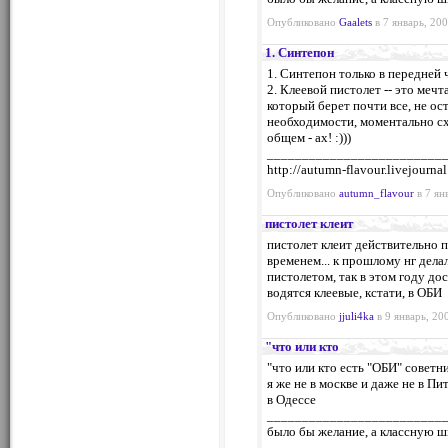
Опубликовано
Gaalets
в 7 январь, 200
1. Синтепон
1. Синтепон только в передней 
2. Клеевой пистолет -- это мечт
который берет почти все, не ост
необходимости, моментально схв
общем - ах! :)))
_________________________
http://autumn-flavour.livejourna
Опубликовано
autumn_flavour
в 7 ян
пистолет клеит
пистолет клеит действительно п
временем... к прошлому нг дел
пистолетом, так в этом году дос
водятся клеевые, кстати, в ОБИ
Опубликовано
jjuli4ka
в 9 январь, 20
"что или кто
"что или кто есть "ОБИ" советник
я же не в москве и даже не в Пит
в Одессе
_________________________
было бы желание, а классную ш