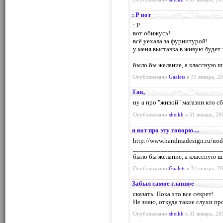
: Р вот
: Р
вот обижусь!
всё уехала за фурнитурой!
у меня выставка в живую будет :
_________________________
было бы желание, а классную ш
Опубликовано
Gaalets
в 31 январь, 20
Так,
ну а про "живой" магазин кто сб
Опубликовано
sheikh
в 31 январь, 20
я вот про эту говорю....
http://www.handmadesign.ru/no
_________________________
было бы желание, а классную ш
Опубликовано
Gaalets
в 31 январь, 20
Забыл самое главное
сказать. Пока это все секрет!
Не знаю, откуда такие слухи про
Опубликовано
sheikh
в 31 январь, 20