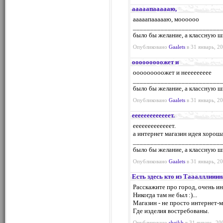
ааааапаааааю,
ааааапаааааю, моооооо
_________________________
было бы желание, а классную ш
Опубликовано
Gaalets
в 31 январь, 20
ооооооооожет и
ооооооооожет и неееееееее
_________________________
было бы желание, а классную ш
Опубликовано
Gaalets
в 31 январь, 20
ееееееееееееет.
ееееееееееееет.
а интернет магазин идея хорош
_________________________
было бы желание, а классную ш
Опубликовано
Gaalets
в 31 январь, 20
Есть здесь кто из Тааалллиии
Расскажите про город, очень и
Никогда там не был :)...
Магазин - не просто интернет-ма
Где изделия востребованы.
Опубликовано
sheikh
в 31 январь, 20