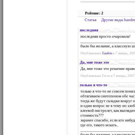
Рейтинг: 2
Статья
Другие виды hand
последняя
последняя просто очаровала!
_________________________
было бы желание, а классную ш
Опубликовано
Gaalets
в 7 январь, 200
Да, мне тоже это
Да, мне тоже это решение нрави
Опубликовано Гость в 7 январь, 2007
только я что-то
только я что-то не совсем поня
обтягиваем синтепоном обе част
тогда же будут складки вокруг о
и один вопрос не в тему но зло
клеевой пистролет, как выгляди
стоимость???
заранее спасибо, если кто нибуд
где его, такого искать..
_________________________
было бы желание, а классную ш