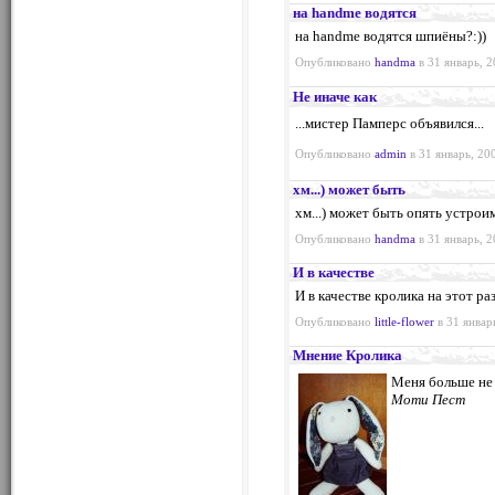
на handme водятся
на handme водятся шпиёны?:))
Опубликовано
handma
в 31 январь, 2
Не иначе как
...мистер Памперс объявился...
Опубликовано
admin
в 31 январь, 20
хм...) может быть
хм...) может быть опять устроим
Опубликовано
handma
в 31 январь, 2
И в качестве
И в качестве кролика на этот ра
Опубликовано
little-flower
в 31 январ
Мнение Кролика
Меня больше не 
Моти Пест