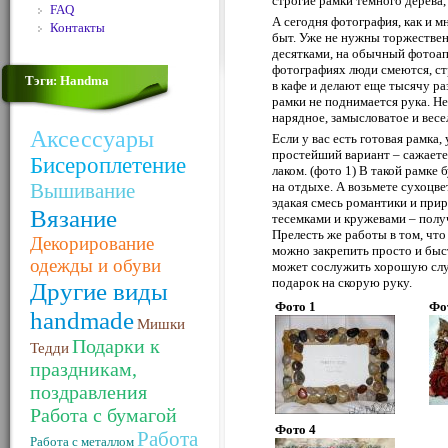
строгие рамки темного дерева,
FAQ
А сегодня фотография, как и 
Контакты
быт. Уже не нужны торжествен
десятками, на обычный фотоап
фотографиях люди смеются, ст
Тэги: Handma
в кафе и делают еще тысячу ра
рамки не поднимается рука. Не
нарядное, замысловатое и весе
Аксессуары
Если у вас есть готовая рамка,
простейший вариант – сажаете
Бисероплетение
лаком. (фото 1) В такой рамке
Вышивание
на отдыхе. А возьмете сухоцве
эдакая смесь романтики и прир
Вязание
тесемками и кружевами – полу
Прелесть же работы в том, что
Декорирование
можно закрепить просто и быст
одежды и обуви
может сослужить хорошую слу
подарок на скорую руку.
Другие виды
Фото 1
Фо
handmade
Мишки
Подарки к
Тедди
праздникам,
поздравления
Работа с бумагой
Фото 4
Работа
Работа с металлом