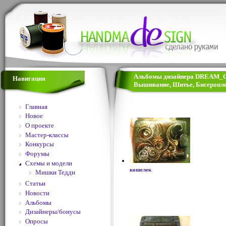
Альбомы дизайнера DREAM_CA
Навигация
Вышивание, Шитье, Бисеропле
Главная
Новое
О проекте
Мастер-классы
Конкурсы
Форумы
Схемы и модели
кошелек
Мишки Тедди
Статьи
Новости
Альбомы
Дизайнеры/бонусы
Опросы