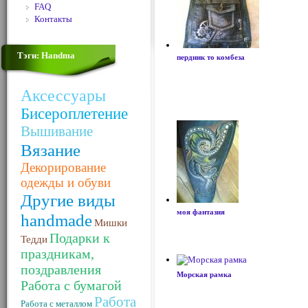
FAQ
Контакты
Тэги: Handma
пердник то комбеза
Аксессуары
Бисероплетение
Вышивание
Вязание
Декорирование
одежды и обуви
Другие виды
моя фантазия
handmade
Мишки
Подарки к
Тедди
праздникам,
поздравления
Морская рамка
Работа с бумагой
Работа
Работа с металлом