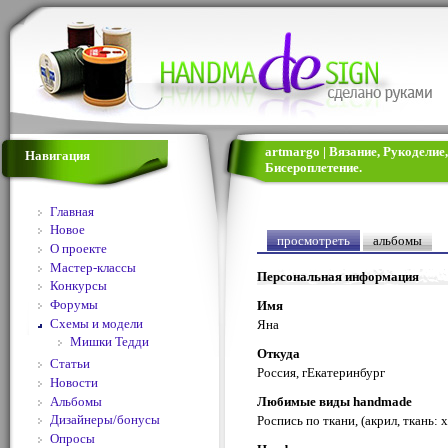
artmargo | Вязание, Рукодели
Навигация
Бисероплетение.
Главная
Новое
просмотреть
альбомы
О проекте
Мастер-классы
Персональная информация
Конкурсы
Форумы
Имя
Схемы и модели
Яна
Мишки Тедди
Откуда
Статьи
Россия, гЕкатеринбург
Новости
Альбомы
Любимые виды handmade
Дизайнеры/бонусы
Роспись по ткани, (акрил, ткань: 
Опросы