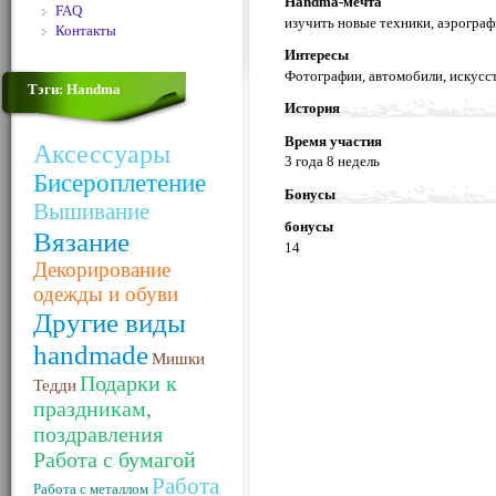
Handma-мечта
FAQ
изучить новые техники, аэрогра
Контакты
Интересы
Фотографии, автомобили, искусс
Тэги: Handma
История
Время участия
Аксессуары
3 года 8 недель
Бисероплетение
Бонусы
Вышивание
бонусы
Вязание
14
Декорирование
одежды и обуви
Другие виды
handmade
Мишки
Подарки к
Тедди
праздникам,
поздравления
Работа с бумагой
Работа
Работа с металлом