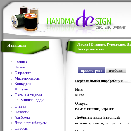
Ласка | Вязание, Рукоделие, 
Навигация
Бисероплетение.
Главная
Новое
просмотреть
альбомы
О проекте
Мастер-классы
Персональная информация
Конкурсы
Форумы
Имя
Схемы и модели
Мила
Мишки Тедди
Откуда
Статьи
г.Хмельницкий, Украина
Новости
Альбомы
Любимые виды handmade
Дизайнеры/бонусы
вязание крючком, бисероплетени
Опросы