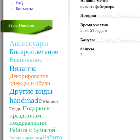
Handma-мечта
FAQ
освоить файерворк
Контакты
История
Время участия
Тэги: Handma
5 лет 51 неделя
Бонусы
Аксессуары
бонусы
Бисероплетение
3
Вышивание
Вязание
Декорирование
одежды и обуви
Другие виды
handmade
Мишки
Подарки к
Тедди
праздникам,
поздравления
Работа с бумагой
Работа
Работа с металлом