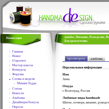
aniaba | Вязание, Рукоделие, 
Навигация
Бисероплетение.
Главная
Новое
просмотреть
альбомы
О проекте
Мастер-классы
Персональная информация
Конкурсы
Форумы
Имя
Схемы и модели
Анна
Мишки Тедди
Откуда
Статьи
г. Волгоград, Россия
Новости
Альбомы
Любимые виды handmade
Дизайнеры/бонусы
Шитье, пэчворк, вязание, рукоде
Опросы