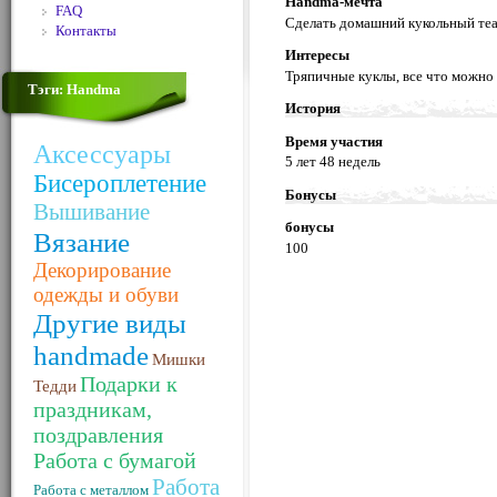
Handma-мечта
FAQ
Сделать домашний кукольный те
Контакты
Интересы
Тряпичные куклы, все что можно 
Тэги: Handma
История
Время участия
Аксессуары
5 лет 48 недель
Бисероплетение
Бонусы
Вышивание
бонусы
Вязание
100
Декорирование
одежды и обуви
Другие виды
handmade
Мишки
Подарки к
Тедди
праздникам,
поздравления
Работа с бумагой
Работа
Работа с металлом