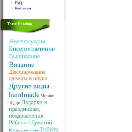
FAQ
Контакты
Тэги: Handma
Аксессуары
Бисероплетение
Вышивание
Вязание
Декорирование
одежды и обуви
Другие виды
handmade
Мишки
Подарки к
Тедди
праздникам,
поздравления
Работа с бумагой
Работа
Работа с металлом