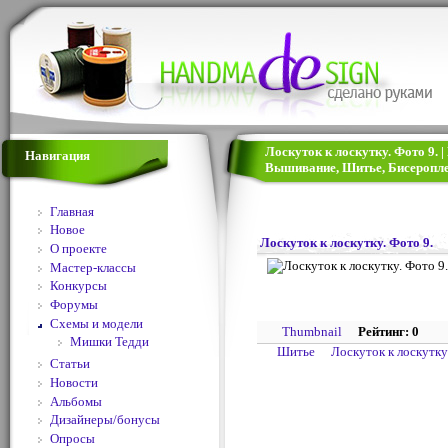
Лоскуток к лоскутку. Фото 9. |
Навигация
Вышивание, Шитье, Бисеропле
Главная
Новое
Лоскуток к лоскутку. Фото 9.
О проекте
Мастер-классы
Конкурсы
Форумы
Схемы и модели
Thumbnail
Рейтинг: 0
Мишки Тедди
Шитье
Лоскуток к лоскутк
Статьи
Новости
Альбомы
Дизайнеры/бонусы
Опросы