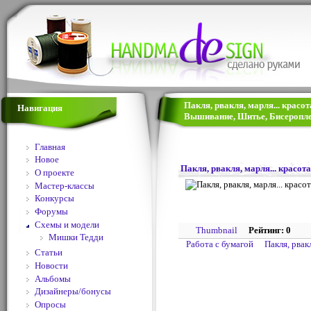
Пакля, рвакля, марля... красот
Навигация
Вышивание, Шитье, Бисеропле
Главная
Новое
Пакля, рвакля, марля... красота
О проекте
Мастер-классы
Конкурсы
Форумы
Схемы и модели
Thumbnail
Рейтинг: 0
Мишки Тедди
Работа с бумагой
Пакля, рвакл
Статьи
Новости
Альбомы
Дизайнеры/бонусы
Опросы