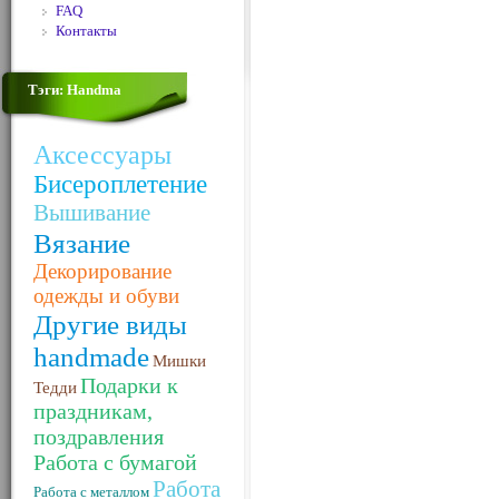
FAQ
Контакты
Тэги: Handma
Аксессуары
Бисероплетение
Вышивание
Вязание
Декорирование
одежды и обуви
Другие виды
handmade
Мишки
Подарки к
Тедди
праздникам,
поздравления
Работа с бумагой
Работа
Работа с металлом