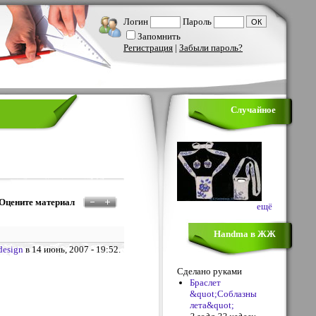
Логин
Пароль
Запомнить
Регистрация
|
Забыли пароль?
Случайное
Оцените материал
ещё
Handma в ЖЖ
design
в 14 июнь, 2007 - 19:52.
Сделано руками
Браслет
&quot;Соблазны
лета&quot;