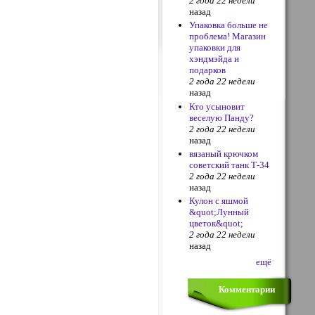
2 года 22 недели
назад
Упаковка больше не
проблема! Магазин
упаковки для
хэндмэйда и
подарков
2 года 22 недели
назад
Кто усыновит
веселую Панду?
2 года 22 недели
назад
вязаный крючком
советский танк Т-34
2 года 22 недели
назад
Кулон с яшмой
&quot;Лунный
цветок&quot;
2 года 22 недели
назад
ещё
Комментарии