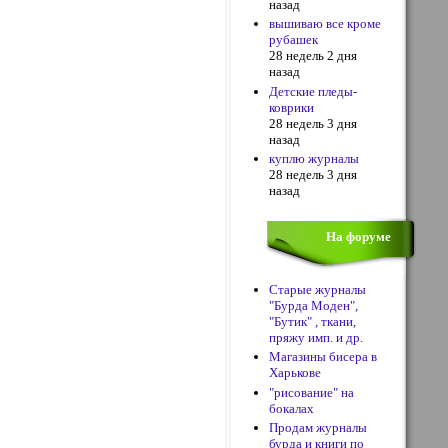
назад
вышиваю все кроме
рубашек
28 недель 2 дня
назад
Детские пледы-
коврики
28 недель 3 дня
назад
куплю журналы
28 недель 3 дня
назад
На форуме
Старые журналы
"Бурда Моден",
"Бутик" , ткани,
пряжу имп. и др.
Магазины бисера в
Харькове
"рисование" на
бокалах
Продам журналы
бурда и книги по