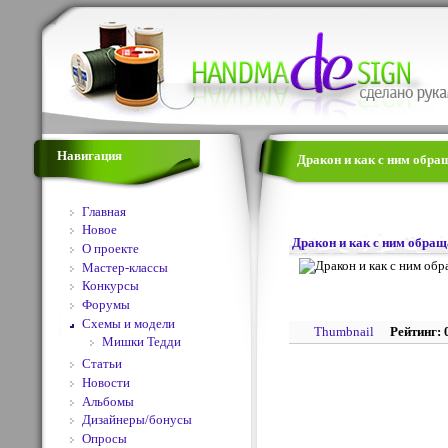
Навигация
Дракон и как с ним обращ
Главная
Новое
Дракон и как с ним обращ
О проекте
Мастер-классы
Конкурсы
Форумы
Схемы и модели
Thumbnail
Рейтинг: 
Мишки Тедди
Статьи
Новости
Альбомы
Дизайнеры/бонусы
Опросы