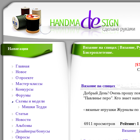
Вязание на спицах | Вязание,
Навигация
Бисероплетение.
[
$
Главная
С
Новое
О проекте
Мастер-классы
Вязание на спицах
Конкурсы
Добрый День! Очень прошу пом
Форумы
"Павлинье перо". Кто знает нап
Схемы и модели
Мишки Тедди
‹ вязаные игрушки
Журналы по 
Статьи
Новости
6911 просмотров
Рейтинг: 1
Альбомы
Вязание
Дизайнеры/бонусы
Опросы