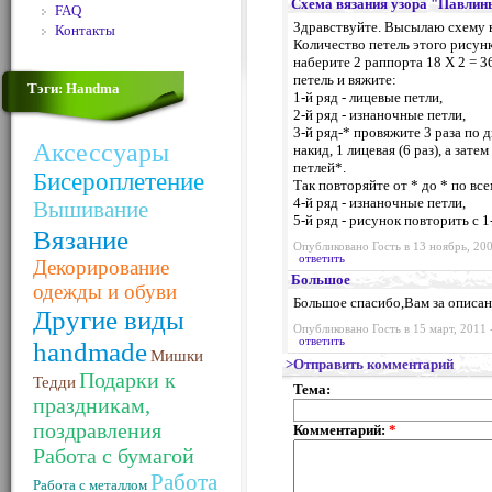
Схема вязания узора "Павлин
FAQ
Здравствуйте. Высылаю схему в
Контакты
Количество петель этого рисунк
наберите 2 раппорта 18 X 2 = 36
петель и вяжите:
Тэги: Handma
1-й ряд - лицевые петли,
2-й ряд - изнаночные петли,
3-й ряд-* провяжите 3 раза по 
Аксессуары
накид, 1 лицевая (6 раз), а зат
петлей*.
Бисероплетение
Так повторяйте от * до * по все
4-й ряд - изнаночные петли,
Вышивание
5-й ряд - рисунок повторить с 1
Вязание
Опубликовано Гость в 13 ноябрь, 200
ответить
Декорирование
Большое
одежды и обуви
Большое спасибо,Вам за описани
Другие виды
Опубликовано Гость в 15 март, 2011 
ответить
handmade
Мишки
>Отправить комментарий
Подарки к
Тедди
Тема:
праздникам,
поздравления
Комментарий:
*
Работа с бумагой
Работа
Работа с металлом