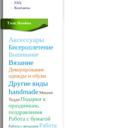
FAQ
Контакты
Тэги: Handma
Аксессуары
Бисероплетение
Вышивание
Вязание
Декорирование
одежды и обуви
Другие виды
handmade
Мишки
Подарки к
Тедди
праздникам,
поздравления
Работа с бумагой
Работа
Работа с металлом