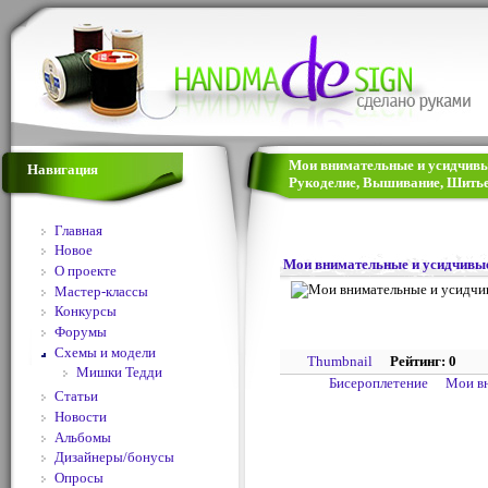
Мои внимательные и усидчивые 
Навигация
Рукоделие, Вышивание, Шитье
Главная
Новое
Мои внимательные и усидчивые
О проекте
Мастер-классы
Конкурсы
Форумы
Схемы и модели
Thumbnail
Рейтинг: 0
Мишки Тедди
Бисероплетение
Мои вн
Статьи
Новости
Альбомы
Дизайнеры/бонусы
Опросы