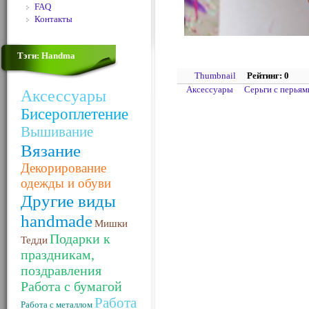
FAQ
Контакты
Тэги: Handma
Thumbnail
Рейтинг: 0
Аксессуары
Серьги с перьям
Аксессуары
Бисероплетение
Вышивание
Вязание
Декорирование
одежды и обуви
Другие виды
handmade
Мишки
Подарки к
Тедди
праздникам,
поздравления
Работа с бумагой
Работа
Работа с металлом