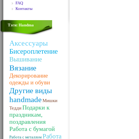
FAQ
Контакты
Тэги: Handma
Аксессуары
Бисероплетение
Вышивание
Вязание
Декорирование
одежды и обуви
Другие виды
handmade
Мишки
Подарки к
Тедди
праздникам,
поздравления
Работа с бумагой
Работа
Работа с металлом