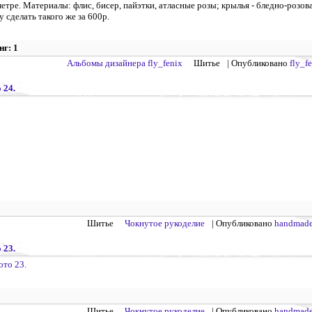
тре. Материалы: флис, бисер, пайэтки, атласные розы; крылья - бледно-розова
у сделать такого же за 600р.
нг: 1
Альбомы дизайнера fly_fenix
Шитье
| Опубликовано
fly_f
 24.
Шитье
Чокнутое рукоделие
| Опубликовано
handmade
 23.
Шитье
Чокнутое рукоделие
| Опубликовано
handmade