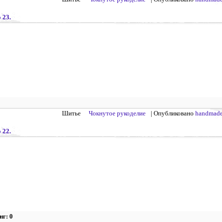
 23.
Шитье
Чокнутое рукоделие
| Опубликовано
handmade
 22.
нг: 0