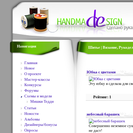
Навигация
Шитье | Вязание, Рукоде
Главная
Новое
Юбка с цветами
О проекте
Мастер-классы
Эту юбку я сделала для св
Конкурсы
Форумы
Схемы и модели
Рейтинг: 1
Мишки Тедди
Статьи
Новости
небесный барашек
Альбомы
Дизайнеры/бонусы
Совершенно неземное суще
Опросы
не даст!