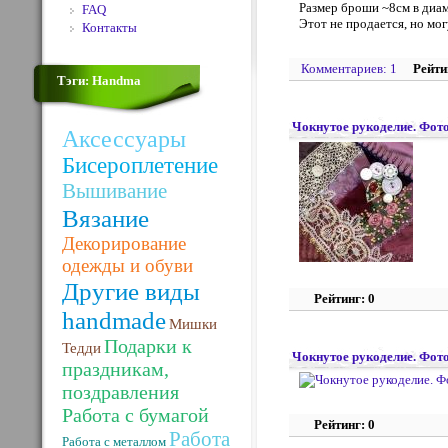
Размер броши ~8см в диаме
FAQ
Этот не продается, но мог
Контакты
Комментариев: 1
Рейти
Тэги: Handma
Чокнутое рукоделие. Фото
Аксессуары
Бисероплетение
Вышивание
Вязание
Декорирование
одежды и обуви
Другие виды
Рейтинг: 0
handmade
Мишки
Подарки к
Тедди
Чокнутое рукоделие. Фото
праздникам,
поздравления
Работа с бумагой
Рейтинг: 0
Работа
Работа с металлом