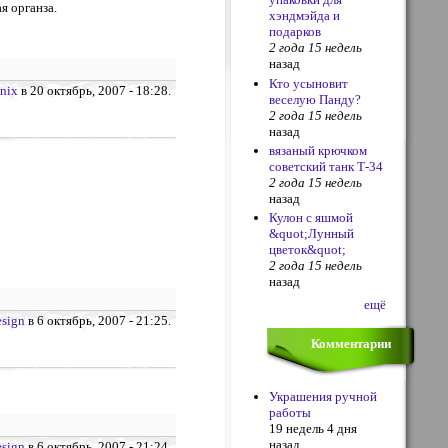
я органза.
хэндмэйда и
подарков
2 года 15 недель
назад
Кто усыновит
enix
в 20 октябрь, 2007 - 18:28.
веселую Панду?
2 года 15 недель
назад
вязаный крючком
советский танк Т-34
2 года 15 недель
назад
Кулон с яшмой
&quot;Лунный
цветок&quot;
2 года 15 недель
назад
ещё
sign
в 6 октябрь, 2007 - 21:25.
Комментарии
Украшения ручной
работы
19 недель 4 дня
назад
sign
в 6 октябрь, 2007 - 21:24.