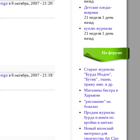
назад
sign
в 6 октябрь, 2007 - 21:20.
Детские пледы-
коврики
21 неделя 1 день
назад
куплю журналы
21 неделя 1 день
назад
На форуме
Старые журналы
"Бурда Моден",
sign
в 6 октябрь, 2007 - 21:18.
"Бутик" , ткани,
пряжу имп. и др.
Магазины бисера в
Харькове
"рисование" на
бокалах
Продам журналы
бурда и книги по
кройки и шитью
Новый японский
материал для
творчества Art Clay