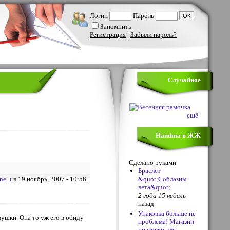
Логин
Пароль
Запомнить
Регистрация
|
Забыли пароль?
Случайное
ещё
Handma в ЖЖ
Сделано руками
Браслет
ne_t
в 19 ноябрь, 2007 - 10:56.
&quot;Соблазны
лета&quot;
2 года 15 недель
назад
Упаковка больше не
ушки. Она то уж его в обиду
проблема! Магазин
упаковки для