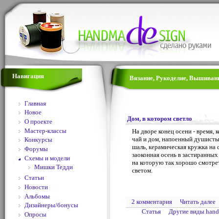
Навигация
Вязание, Рукоделие, Вышивани
Главная
Новое
Дом, в котором светло
О проекте
Мастер-классы
На дворе конец осени - время, 
чай и дом, напоенный душисты
Конкурсы
шаль, керамическая кружка на с
Форумы
заоконная осень в застиранных
Схемы и модели
на которую так хорошо смотре
Мишки Тедди
светом.
Статьи
Новости
Альбомы
2 комментария
Читать далее
Дизайнеры/бонусы
Статья
Другие виды han
Опросы