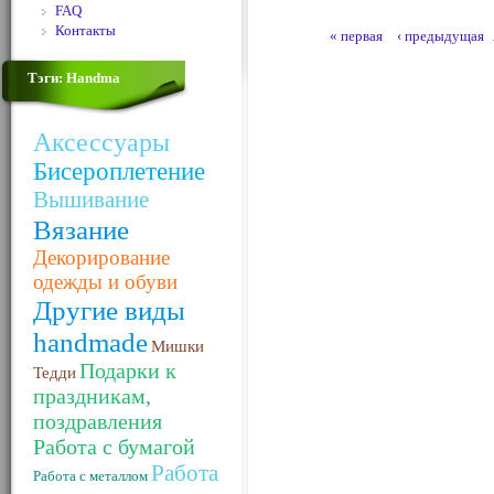
FAQ
Контакты
« первая
‹ предыдущая
Тэги: Handma
Аксессуары
Бисероплетение
Вышивание
Вязание
Декорирование
одежды и обуви
Другие виды
handmade
Мишки
Подарки к
Тедди
праздникам,
поздравления
Работа с бумагой
Работа
Работа с металлом