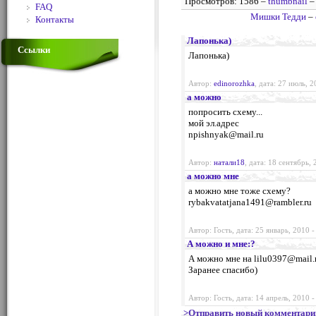
Просмотров: 1586 –
thumbnail
FAQ
Мишки Тедди
–
Контакты
Лапонька)
Ссылки
Лапонька)
Автор:
edinorozhka
, дата: 27 июль, 
а можно
попросить схему...
мой эл.адрес
npishnyak@mail.ru
Автор:
натали18
, дата: 18 сентябрь,
а можно мне
а можно мне тоже схему?
rybakvatatjana1491@rambler.ru
Автор: Гость, дата: 25 январь, 2010 
А можно и мне:?
А можно мне на
lilu0397@mail.
Заранее спасибо)
Автор: Гость, дата: 14 апрель, 2010 
>Отправить новый комментари