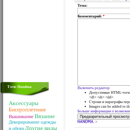
Тема:
Комментарий:
*
Тэги: Handma
Включить редактор
Допустимые HTML-теги: <
<dl> <dt> <dd>
Строки и параграфы пер
Аксессуары
Images can be added to thi
Бисероплетение
Больше информации о возможн
Вязание
Вышивание
Декорирование одежды
>
Другие виды
и обуви