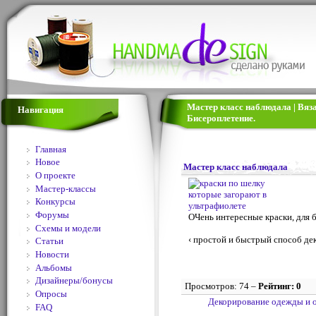
Мастер класс наблюдала | Вяз
Навигация
Бисероплетение.
Главная
Новое
Мастер класс наблюдала
О проекте
Мастер-классы
Конкурсы
Форумы
ОЧень интересные краски, для б
Схемы и модели
‹ простой и быстрый способ д
Статьи
Новости
Альбомы
Дизайнеры/бонусы
Просмотров: 74 –
Рейтинг: 0
Опросы
Декорирование одежды и 
FAQ