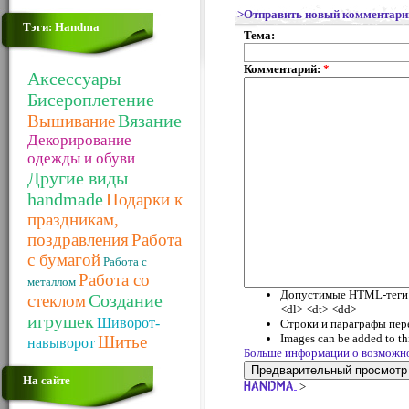
>Отправить новый комментари
Тэги: Handma
Тема:
Комментарий:
*
Аксессуары
Бисероплетение
Вязание
Вышивание
Декорирование
одежды и обуви
Другие виды
handmade
Подарки к
праздникам,
поздравления
Работа
с бумагой
Работа с
Работа со
металлом
Допустимые HTML-теги: <
Создание
стеклом
<dl> <dt> <dd>
игрушек
Шиворот-
Строки и параграфы пер
Images can be added to thi
Шитье
навыворот
Больше информации о возможн
На сайте
>