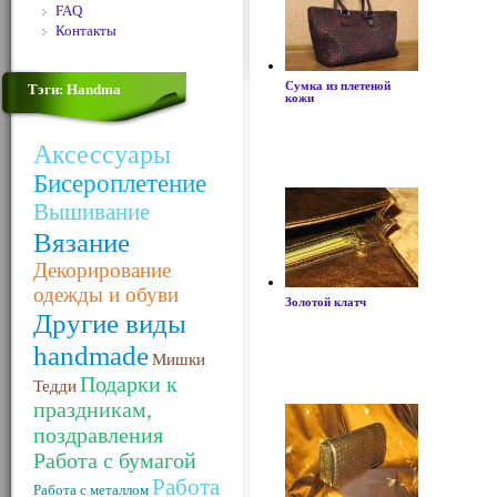
FAQ
Контакты
Сумка из плетеной
Тэги: Handma
кожи
Аксессуары
Бисероплетение
Вышивание
Вязание
Декорирование
одежды и обуви
Золотой клатч
Другие виды
handmade
Мишки
Подарки к
Тедди
праздникам,
поздравления
Работа с бумагой
Работа
Работа с металлом