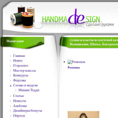
сумки и клатчи из плетеной кож
Навигация
Вышивание, Шитье, Бисеропле
Главная
Новое
О проекте
Ремешок
Мастер-классы
Конкурсы
Форумы
Схемы и модели
Мишки Тедди
Статьи
Новости
Альбомы
Дизайнеры/бонусы
Опросы