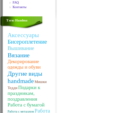
FAQ
Контакты
Тэги: Handma
Аксессуары
Бисероплетение
Вышивание
Вязание
Декорирование
одежды и обуви
Другие виды
handmade
Мишки
Подарки к
Тедди
праздникам,
поздравления
Работа с бумагой
Работа
Работа с металлом