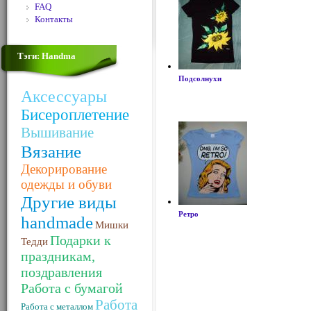
FAQ
Контакты
Тэги: Handma
Подсолнухи
Аксессуары
Бисероплетение
Вышивание
Вязание
Декорирование
одежды и обуви
Другие виды
Ретро
handmade
Мишки
Подарки к
Тедди
праздникам,
поздравления
Работа с бумагой
Работа
Работа с металлом