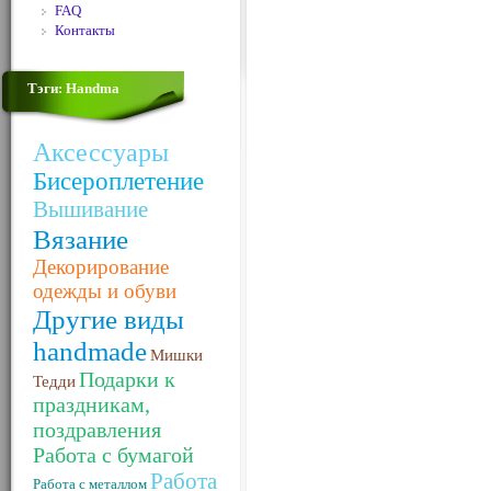
FAQ
Контакты
Тэги: Handma
Аксессуары
Бисероплетение
Вышивание
Вязание
Декорирование
одежды и обуви
Другие виды
handmade
Мишки
Подарки к
Тедди
праздникам,
поздравления
Работа с бумагой
Работа
Работа с металлом