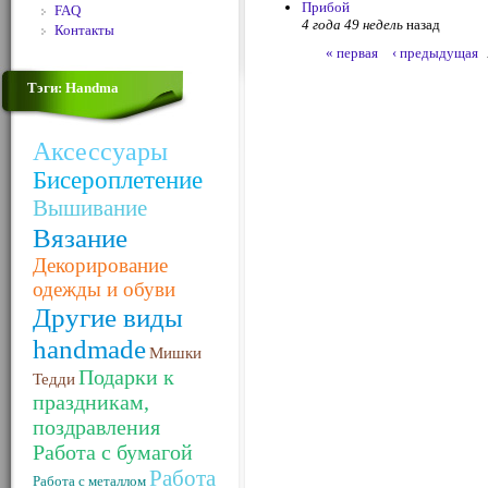
Прибой
FAQ
4 года 49 недель
назад
Контакты
« первая
‹ предыдущая
Тэги: Handma
Аксессуары
Бисероплетение
Вышивание
Вязание
Декорирование
одежды и обуви
Другие виды
handmade
Мишки
Подарки к
Тедди
праздникам,
поздравления
Работа с бумагой
Работа
Работа с металлом