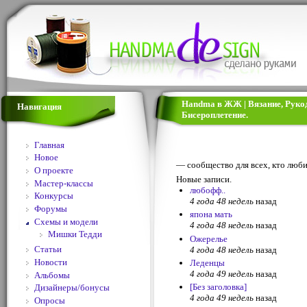
Handma в ЖЖ | Вязание, Руко
Навигация
Бисероплетение.
Главная
Новое
— сообщество для всех, кто люби
О проекте
Новые записи.
Мастер-классы
любофф..
Конкурсы
4 года 48 недель
назад
Форумы
япона мать
Схемы и модели
4 года 48 недель
назад
Мишки Тедди
Ожерелье
Статьи
4 года 48 недель
назад
Новости
Леденцы
4 года 49 недель
назад
Альбомы
[Без заголовка]
Дизайнеры/бонусы
4 года 49 недель
назад
Опросы