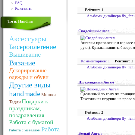
FAQ
Контакты
Рейтинг: 1
Альбомы дизайнера fly_feni
Тэги: Handma
Свадебный ангел
Аксессуары
Ангел на проволочном каркасе в
Бисероплетение
руки). Крылья вышиты бисером.
Вышивание
Вязание
Комментариев: 1
Рейтинг: 1
Альбомы дизайнера fly_feni
Декорирование
одежды и обуви
Шоколадный Ангел
Другие виды
handmade
Сделанный по тому же принципу
Мишки
Текстильная игрушка на провол
Подарки к
Тедди
праздникам,
Рейтинг: 2
поздравления
Альбомы дизайнера fly_feni
Работа с бумагой
Работа
Работа с металлом
Белый Ангел