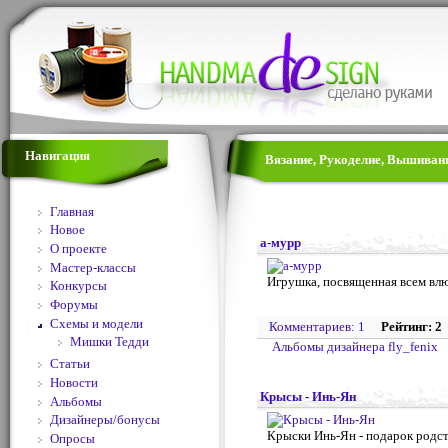
Навигация
Вязание, Рукоделие, Вышивани
Главная
Новое
а-мурр
О проекте
Мастер-классы
Игрушка, посвященная всем вл
Конкурсы
Форумы
Схемы и модели
Комментариев: 1
Рейтинг: 2
Мишки Тедди
Альбомы дизайнера fly_fenix
Статьи
Новости
Крысы - Инь-Ян
Альбомы
Дизайнеры/бонусы
Крыски Инь-Ян - подарок родст
Опросы