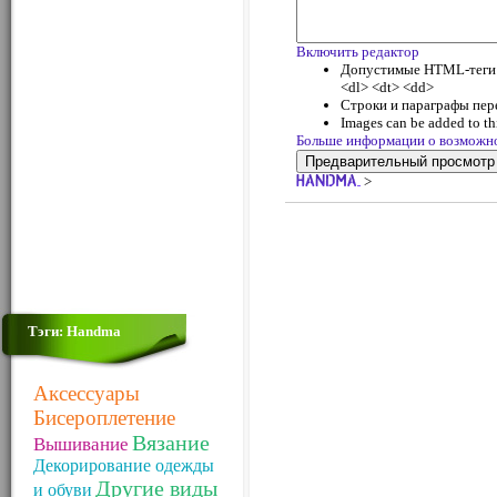
Включить редактор
Допустимые HTML-теги: <
<dl> <dt> <dd>
Строки и параграфы пер
Images can be added to thi
Больше информации о возможн
>
Тэги: Handma
Аксессуары
Бисероплетение
Вязание
Вышивание
Декорирование одежды
Другие виды
и обуви