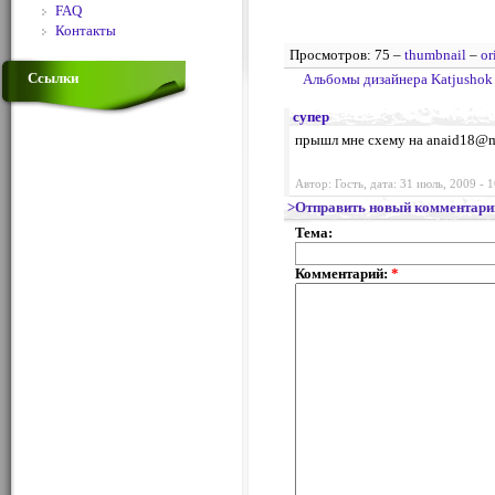
FAQ
Контакты
Просмотров: 75 –
thumbnail
–
or
Ссылки
Альбомы дизайнера Katjushok
супер
прышл мне схему на
anaid18@m
Автор: Гость, дата: 31 июль, 2009 - 
>Отправить новый комментари
Тема:
Комментарий:
*