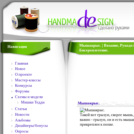
Мышакрыс. | Вязание, Рукоде
Навигация
Бисероплетение.
Главная
Новое
О проекте
Мастер-классы
Конкурсы
Форумы
Схемы и модели
Мишки Тедди
Мышакрыс.
Статьи
Новости
Такой вот грызун, скорее мышь,
важно - грызун, он и есть мыш
Альбомы
прикреплен к попке.
Дизайнеры/бонусы
Опросы