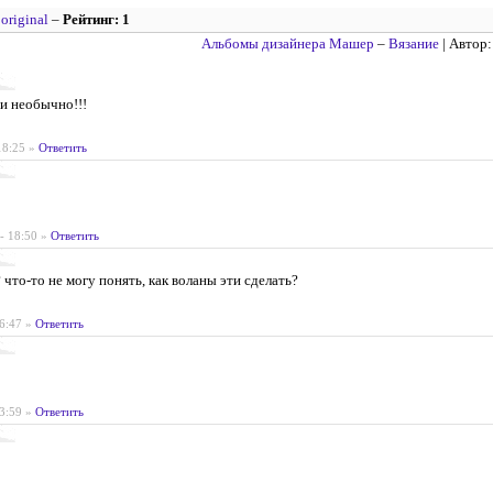
–
original
–
Рейтинг: 1
Альбомы дизайнера Машер
–
Вязание
| Автор
и необычно!!!
 18:25
»
Ответить
 - 18:50
»
Ответить
что-то не могу понять, как воланы эти сделать?
16:47
»
Ответить
13:59
»
Ответить