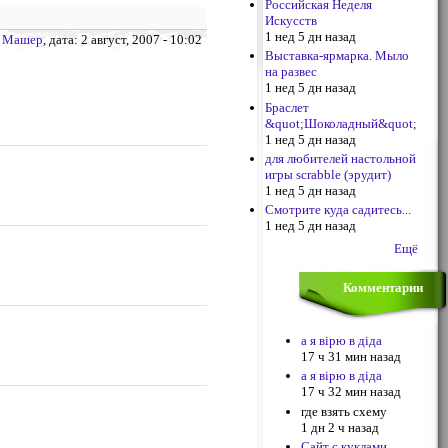
Российская Неделя
Искусств
1 нед 5 дн назад
:
Машер
, дата: 2 август, 2007 - 10:02
Выставка-ярмарка. Мыло
на развес
1 нед 5 дн назад
Браслет
&quot;Шоколадный&quot;
1 нед 5 дн назад
для любителей настольной
игры scrabble (эрудит)
1 нед 5 дн назад
Смотрите куда садитесь...
1 нед 5 дн назад
Ещё
Комментарии
а я вірю в діда
17 ч 31 мин назад
а я вірю в діда
17 ч 32 мин назад
где взять схему
1 дн 2 ч назад
Сайт с куклами