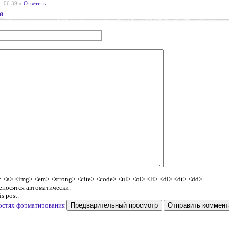
 - 06:39
»
Ответить
й
a> <img> <em> <strong> <cite> <code> <ul> <ol> <li> <dl> <dt> <dd>
еносятся автоматически.
s post.
остях форматирования