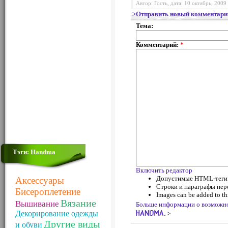
Автор: Гость, дата: 10 октябрь, 2009
>Отправить новый комментари
Тема:
Комментарий:
*
Тэги: Handma
Включить редактор
Допустимые HTML-теги: <
Аксессуары
Строки и параграфы пер
Бисероплетение
Images can be added to thi
Вязание
Вышивание
Больше информации о возможн
Декорирование одежды
>
Другие виды
и обуви