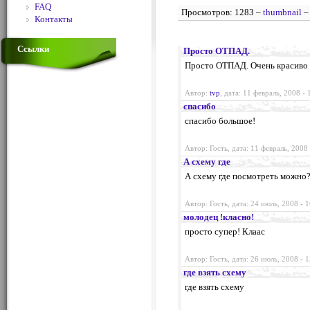
FAQ
Просмотров: 1283 –
thumbnail
Контакты
Ссылки
Просто ОТПАД.
Просто ОТПАД. Очень красиво 
Автор:
tvp
, дата: 11 февраль, 2008 -
спасибо
спасибо большое!
Автор: Гость, дата: 11 февраль, 2008
А схему где
А схему где посмотреть можно? 
Автор: Гость, дата: 24 июль, 2008 - 
молодец !класно!
просто супер! Клаас
Автор: Гость, дата: 26 июль, 2008 - 
где взять схему
где взять схему