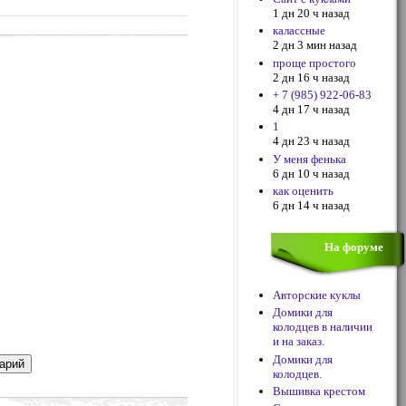
1 дн 20 ч назад
калассные
2 дн 3 мин назад
проще простого
2 дн 16 ч назад
+ 7 (985) 922-06-83
4 дн 17 ч назад
1
4 дн 23 ч назад
У меня фенька
6 дн 10 ч назад
как оценить
6 дн 14 ч назад
На форуме
Авторские куклы
Домики для
колодцев в наличии
и на заказ.
Домики для
колодцев.
Вышивка крестом