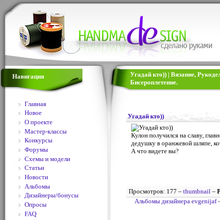
Угадай кто)) | Вязание, Рукод
Навигация
Бисероплетение.
Главная
Новое
Угадай кто))
О проекте
Мастер-классы
Кулон получился на славу, главн
Конкурсы
дедушку в оранжевой шляпе, ко
Форумы
А что видете вы?
Схемы и модели
Статьи
Новости
Альбомы
Просмотров: 177 –
thumbnail
–
Дизайнеры/бонусы
Альбомы дизайнера evgenijaf
Опросы
FAQ