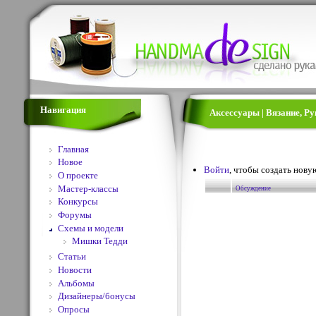
Навигация
Аксессуары | Вязание, Р
Главная
Новое
Войти
, чтобы создать нову
О проекте
Мастер-классы
Обсуждение
Конкурсы
Форумы
Схемы и модели
Мишки Тедди
Статьи
Новости
Альбомы
Дизайнеры/бонусы
Опросы