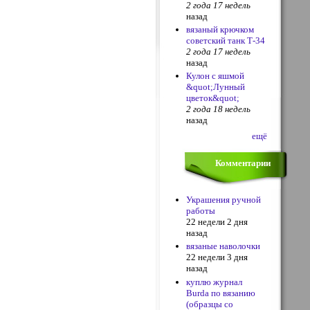
2 года 17 недель
назад
вязаный крючком
советский танк Т-34
2 года 17 недель
назад
Кулон с яшмой
&quot;Лунный
цветок&quot;
2 года 18 недель
назад
ещё
Комментарии
Украшения ручной
работы
22 недели 2 дня
назад
вязаные наволочки
22 недели 3 дня
назад
куплю журнал
Burda по вязанию
(образцы со