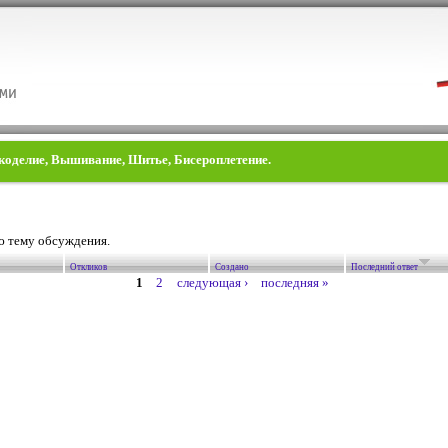
укоделие, Вышивание, Шитье, Бисероплетение.
ю тему обсуждения.
Откликов
Создано
Последний ответ
1
2
следующая ›
последняя »