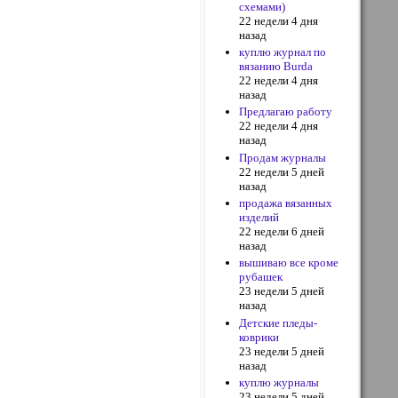
схемами)
22 недели 4 дня
назад
куплю журнал по
вязанию Burda
22 недели 4 дня
назад
Предлагаю работу
22 недели 4 дня
назад
Продам журналы
22 недели 5 дней
назад
продажа вязанных
изделий
22 недели 6 дней
назад
вышиваю все кроме
рубашек
23 недели 5 дней
назад
Детские пледы-
коврики
23 недели 5 дней
назад
куплю журналы
23 недели 5 дней