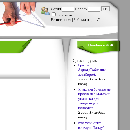
Логин
Пароль
Запомнить
Регистрация
|
Забыли пароль?
Handma в ЖЖ
Сделано руками
Браслет
&quot;Соблазны
лета&quot;
2 года 17 недель
назад
Упаковка больше не
проблема! Магазин
упаковки для
хэндмэйда и
подарков
2 года 17 недель
назад
Кто усыновит
веселую Панду?