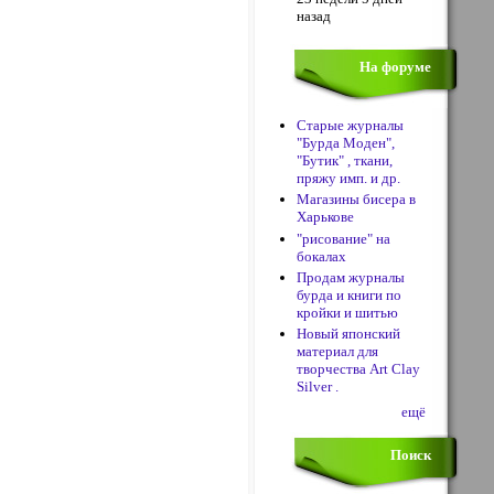
назад
На форуме
Старые журналы
"Бурда Моден",
"Бутик" , ткани,
пряжу имп. и др.
Магазины бисера в
Харькове
"рисование" на
бокалах
Продам журналы
бурда и книги по
кройки и шитью
Новый японский
материал для
творчества Art Clay
Silver .
ещё
Поиск