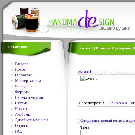
Навигация
колье 1 | Вязание, Рукоделие,
Главная
Новое
колье 1
О проекте
Мастер-классы
Конкурсы
Форумы
Схемы и модели
Просмотров: 31 –
thumbnail
–
or
Статьи
Новости
Альбомы
Дизайнеры/бонусы
>Отправить новый комментари
Опросы
Тема:
FAQ