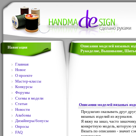
Описания моделей вязаных изд
Навигация
Рукоделие, Вышивание, Шитье
Главная
Новое
О проекте
Мастер-классы
Конкурсы
Форумы
Схемы и модели
Статьи
Описания моделей вязаных изд
Новости
Предлагаю оказывать друг дру
Альбомы
вязаных изделий из журналов.
Дизайнеры/бонусы
Я вяжу на заказ, часто заказчик
конкретную модель, которую ув
Опросы
Вязать по описанию - значит сэ
FAQ
материалов.