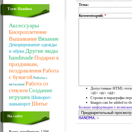
Тема:
Тэги: Handma
Комментарий:
*
Аксессуары
Бисероплетение
Вязание
Вышивание
Декорирование одежды
Другие виды
и обуви
handmade
Подарки к
праздникам,
поздравления
Работа
с бумагой
Работа с
Работа со
металлом
Допустимые HTML-теги: <
Создание
стеклом
<dl> <dt> <dd>
игрушек
Шиворот-
Строки и параграфы пер
Images can be added to thi
Шитье
навыворот
Больше информации о возможн
На сайте
>
Всего дизайнеров: 1206