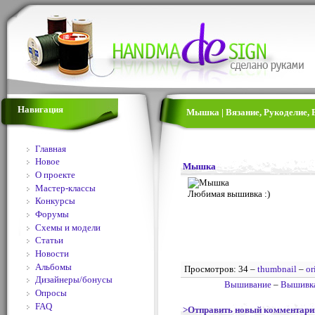
Навигация
Мышка | Вязание, Рукоделие, 
Главная
Новое
Мышка
О проекте
Мастер-классы
Любимая вышивка :)
Конкурсы
Форумы
Схемы и модели
Статьи
Новости
Альбомы
Просмотров: 34 –
thumbnail
–
or
Дизайнеры/бонусы
Вышивание
–
Вышивк
Опросы
FAQ
>Отправить новый комментари